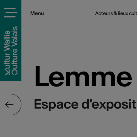
Menu
Acteurs & lieux cul
rels
Lemme
Espace d'exposit