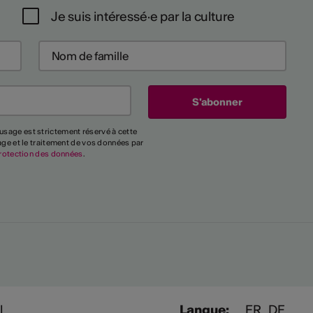
Je suis intéressé·e par la culture
usage est strictement réservé à cette
kage et le traitement de vos données par
rotection des données
.
l
Langue:
FR
DE