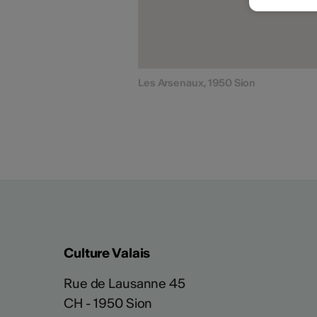
Les Arsenaux, 1950 Sion
Culture Valais
Rue de Lausanne 45
CH - 1950 Sion