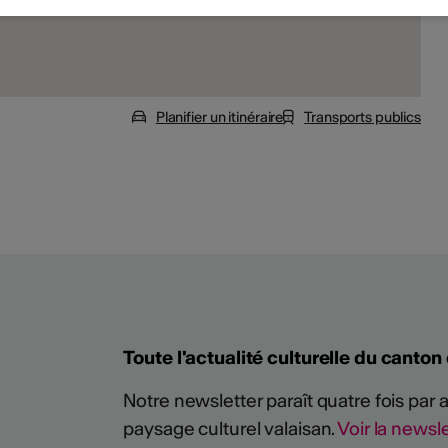
Planifier un itinéraire
Transports publics
Toute l'actualité culturelle du canton
Notre newsletter paraît quatre fois par
paysage culturel valaisan.
Voir la newsle