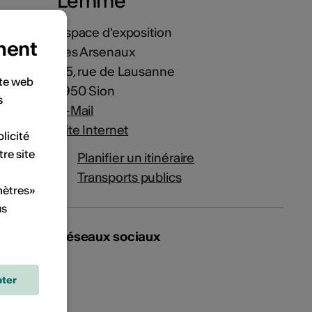
Lemme
Espace d'exposition
ment
Les Arsenaux
45, rue de Lausanne
ite web
1950 Sion
s
E-Mail
Site Internet
licité
tre site
Planifier un itinéraire
Transports publics
mètres»
us
Réseaux sociaux
ter