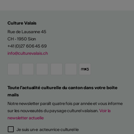
Culture Valais
Rue de Lausanne 45
CH - 1950 Sion
+41 (0)27 606 45 69
info@culturevalais.ch
Toute l'actualité culturelle du canton dans votre boîte
mails
Notre newsletter paraît quatre fois par année et vous informe
sur les nouveautés du paysage culturel valaisan.
Voir la
newsletter actuelle
TS D'ARTISTES
Je suis un·e acteur·rice culturel·le