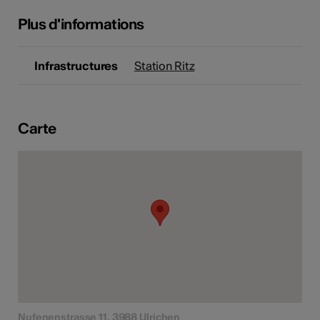
tiques
Plus d'informations
s
Infrastructures
Station Ritz
Carte
Nufenenstrasse 11, 3988 Ulrichen