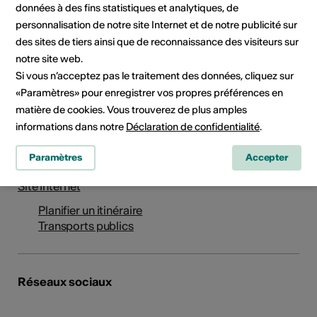
données à des fins statistiques et analytiques, de
personnalisation de notre site Internet et de notre publicité sur
des sites de tiers ainsi que de reconnaissance des visiteurs sur
Institution / organisation
notre site web.
Verein Besucherzentrum Niederwald
Si vous n’acceptez pas le traitement des données, cliquez sur
c/o Obergoms Tourismus AG
«Paramètres» pour enregistrer vos propres préférences en
Nufenenstrasse 11
matière de cookies. Vous trouverez de plus amples
3988 Ulrichen
informations dans notre
Déclaration de confidentialité
.
Téléphone +41 27 974 68 68
Réservations +41 27 974 68 68
Paramètres
Accepter
E-Mail
Site Internet
Planifier un itinéraire
Transports publics
Réseaux sociaux