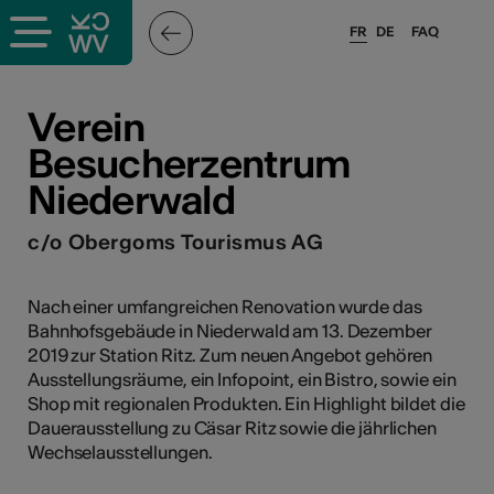
FR
DE
FAQ
ieux culturels
Verein
Besucherzentrum
stes pros
Niederwald
nisateurs
c/o Obergoms Tourismus AG
Nach einer umfangreichen Renovation wurde das
r
Bahnhofsgebäude in Niederwald am 13. Dezember
2019 zur Station Ritz. Zum neuen Angebot gehören
e·s
Ausstellungsräume, ein Infopoint, ein Bistro, sowie ein
Shop mit regionalen Produkten. Ein Highlight bildet die
s
Dauerausstellung zu Cäsar Ritz sowie die jährlichen
Wechselausstellungen.
hnique