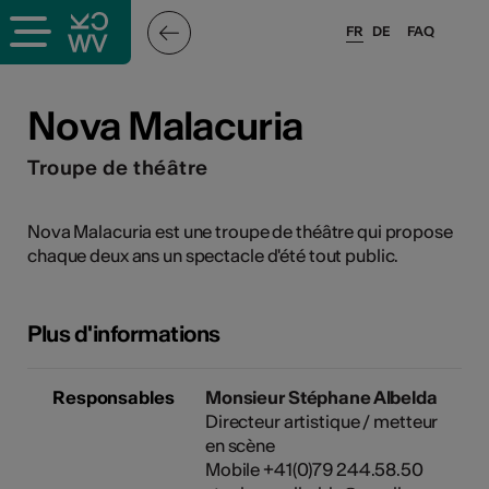
FR
DE
FAQ
ieux culturels
Nova Malacuria
stes pros
Troupe de théâtre
nisateurs
Nova Malacuria est une troupe de théâtre qui propose
chaque deux ans un spectacle d'été tout public.
r
Plus d'informations
e·s
Responsables
Monsieur Stéphane Albelda
s
Directeur artistique / metteur
en scène
Mobile +41(0)79 244.58.50
hnique