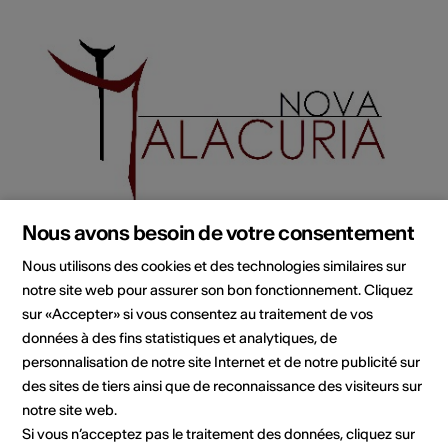
Nous avons besoin de votre consentement
Nous utilisons des cookies et des technologies similaires sur
Institution / organisation
notre site web pour assurer son bon fonctionnement. Cliquez
Nova Malacuria
sur «Accepter» si vous consentez au traitement de vos
Troupe de théâtre
données à des fins statistiques et analytiques, de
Stéphane Albelda
personnalisation de notre site Internet et de notre publicité sur
Route de la Courtaz 45
des sites de tiers ainsi que de reconnaissance des visiteurs sur
1991 Salins
notre site web.
Téléphone +41(0)79.244.58.50
Si vous n’acceptez pas le traitement des données, cliquez sur
Réservations +41 (0)79.509.68.71