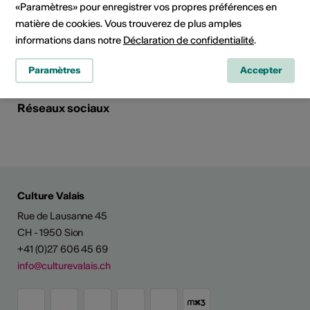
«Paramètres» pour enregistrer vos propres préférences en
Site Internet
matière de cookies. Vous trouverez de plus amples
Planifier un itinéraire
informations dans notre
Déclaration de confidentialité
.
Transports publics
Paramètres
Accepter
Réseaux sociaux
Culture Valais
Rue de Lausanne 45
CH - 1950 Sion
+41 (0)27 606 45 69
info@culturevalais.ch