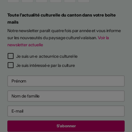
Toute l'actualité culturelle du canton dans votre boîte
mails
Notre newsletter paraît quatre fois par année et vous informe
sur les nouveautés du paysage culturel valaisan.
Voir la
newsletter actuelle
TS D'ARTISTES
Je suis un·e acteur·rice culturel·le
Je suis intéressé·e par la culture