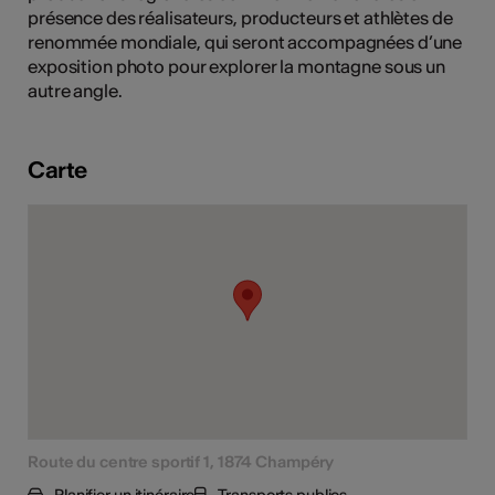
présence des réalisateurs, producteurs et athlètes de
tiques
renommée mondiale, qui seront accompagnées d’une
s
exposition photo pour explorer la montagne sous un
autre angle.
Carte
Route du centre sportif 1, 1874 Champéry
Planifier un itinéraire
Transports publics