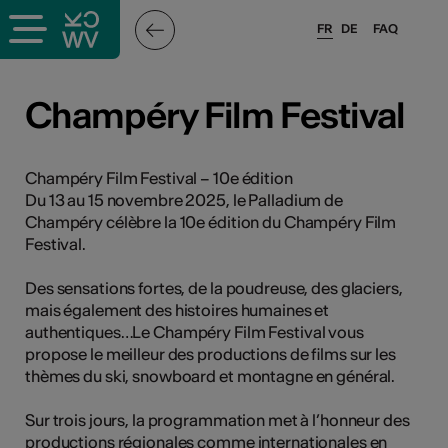
FR
DE
FAQ
ieux culturels
Champéry Film Festival
stes pros
Champéry Film Festival – 10e édition
Du 13 au 15 novembre 2025, le Palladium de
nisateurs
Champéry célèbre la 10e édition du Champéry Film
Festival.
Des sensations fortes, de la poudreuse, des glaciers,
r
mais également des histoires humaines et
e·s
authentiques…Le Champéry Film Festival vous
propose le meilleur des productions de films sur les
thèmes du ski, snowboard et montagne en général.
s
Sur trois jours, la programmation met à l’honneur des
hnique
productions régionales comme internationales en