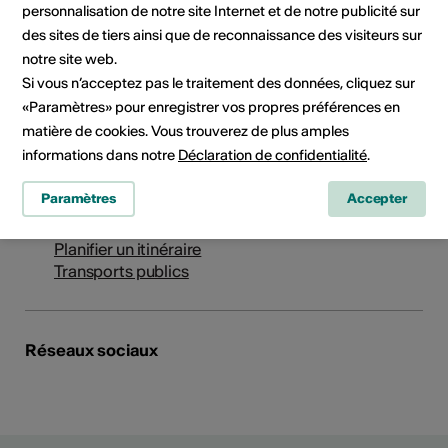
personnalisation de notre site Internet et de notre publicité sur
des sites de tiers ainsi que de reconnaissance des visiteurs sur
Institution / organisation
notre site web.
Champéry Film Festival
Si vous n’acceptez pas le traitement des données, cliquez sur
Route du centre sportif 1
«Paramètres» pour enregistrer vos propres préférences en
1874 Champéry
matière de cookies. Vous trouverez de plus amples
Téléphone +41 (0)24 479 05 01
informations dans notre
Déclaration de confidentialité
.
Réservations +41 (0)24 479 05 05
E-Mail
Paramètres
Accepter
Site Internet
Planifier un itinéraire
Transports publics
Réseaux sociaux