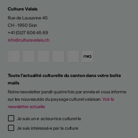
Culture Valais
Rue de Lausanne 45
CH - 1950 Sion
+41 (0)27 606 45 69
info@culturevalais.ch
Toute l'actualité culturelle du canton dans votre boîte
mails
Notre newsletter paraît quatre fois par année et vous informe
sur les nouveautés du paysage culturel valaisan.
Voir la
newsletter actuelle
TS D'ARTISTES
Je suis un·e acteur·rice culturel·le
Je suis intéressé·e par la culture