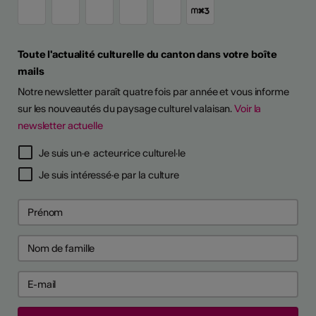
Toute l'actualité culturelle du canton dans votre boîte
mails
Notre newsletter paraît quatre fois par année et vous informe
sur les nouveautés du paysage culturel valaisan.
Voir la
newsletter actuelle
TS D'ARTISTES
Je suis un·e acteur·rice culturel·le
Je suis intéressé·e par la culture