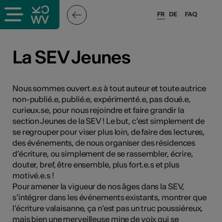
FR
DE
FAQ
ieux culturels
La SEV Jeunes
stes pros
Nous sommes ouvert.e.s à tout auteur et toute autrice
non-publié.e, publié.e, expérimenté.e, pas doué.e,
nisateurs
curieux.se, pour nous rejoindre et faire grandir la
section Jeunes de la SEV ! Le but, c’est simplement de
se regrouper pour viser plus loin, de faire des lectures,
des événements, de nous organiser des résidences
r
d’écriture, ou simplement de se rassembler, écrire,
e·s
douter, bref, être ensemble, plus fort.e.s et plus
motivé.e.s !
Pour amener la vigueur de nos âges dans la SEV,
s
s’intégrer dans les événements existants, montrer que
l’écriture valaisanne, ça n’est pas un truc poussiéreux,
hnique
mais bien une merveilleuse mine de voix qui se