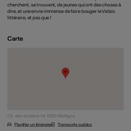
cherchent, se trouvent, de jeunes qui ont des choses à
tiques
dire, et une envie immense de faire bouger le Valais
s
littéraire, et pas que !
Carte
Ch. des écoliers 14, 1920 Martigny
Planifier un itinéraire
Transports publics