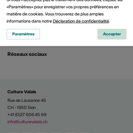
1920 Martigny
«Paramètres» pour enregistrer vos propres préférences en
E-Mail
Site Internet
matière de cookies. Vous trouverez de plus amples
informations dans notre
Déclaration de confidentialité
.
Planifier un itinéraire
Transports publics
Paramètres
Accepter
Réseaux sociaux
Culture Valais
Rue de Lausanne 45
CH - 1950 Sion
+41 (0)27 606 45 69
info@culturevalais.ch