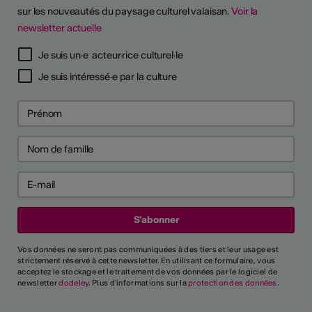
sur les nouveautés du paysage culturel valaisan.
Voir la
newsletter actuelle
TS D'ARTISTES
Je suis un·e acteur·rice culturel·le
Je suis intéressé·e par la culture
Vos données ne seront pas communiquées à des tiers et leur usage est
strictement réservé à cette newsletter. En utilisant ce formulaire, vous
acceptez le stockage et le traitement de vos données par le logiciel de
newsletter
dodeley
. Plus d'informations sur la
protection des données
.