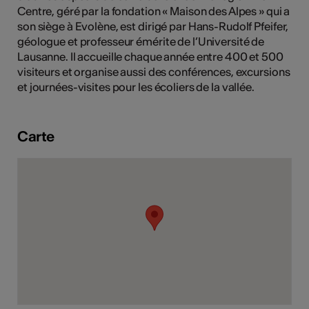
Centre, géré par la fondation « Maison des Alpes » qui a
tiques
son siège à Evolène, est dirigé par Hans-Rudolf Pfeifer,
s
géologue et professeur émérite de l’Université de
Lausanne. Il accueille chaque année entre 400 et 500
visiteurs et organise aussi des conférences, excursions
et journées-visites pour les écoliers de la vallée.
Carte