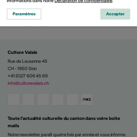
informations dans notre
Déclaration de confidentialité
.
Site Internet
Paramètres
Accepter
Planifier un itinéraire
Transports publics
Culture Valais
Rue de Lausanne 45
CH - 1950 Sion
+41 (0)27 606 45 69
info@culturevalais.ch
Toute l'actualité culturelle du canton dans votre boîte
mails
Notre newsletter paraît quatre fois par année et vous informe