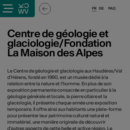
FR
DE
FAQ
ieux culturels
Centre de géologie et
glaciologie/Fondation
stes pros
La Maison des Alpes
nisateurs
Le Centre de géologie et glaciologie aux Haudères/Val
d'Hérens, fondé en 1990, est un musée dédié à la
relation entre la nature et l’homme. En plus de son
r
exposition permanente consacrée en particulier à la
e·s
géologie générale et locale, la pierre ollaire et la
glaciologie, il présente chaque année une exposition
temporaire. Il offre ainsi aux habitants une plate-forme
s
pour présenter leur patrimoine culturel naturel et
immatériel, une manière originale de découvrir
hnique
d’autres aspects de cette belle et active région. Le