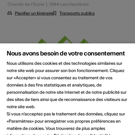
Chemin de l'Ecole 1, 1984 Les Haudères
Planifier un itinéraire
Transports publics
Nous avons besoin de votre consentement
Nous utilisons des cookies et des technologies similaires sur
notre site web pour assurer son bon fonctionnement. Cliquez
sur «Accepter» si vous consentez au traitement de vos
données à des fins statistiques et analytiques, de
Institution / organisation
personnalisation de notre site Internet et de notre publicité sur
Centre de géologie et glaciologie/Fondation
des sites de tiers ainsi que de reconnaissance des visiteurs sur
La Maison des Alpes
notre site web.
Si vous n’acceptez pas le traitement des données, cliquez sur
Chemin de l'Ecole 1
«Paramètres» pour enregistrer vos propres préférences en
1984 Les Haudères
Téléphone +41 27 283 40 00
matière de cookies. Vous trouverez de plus amples
E-Mail