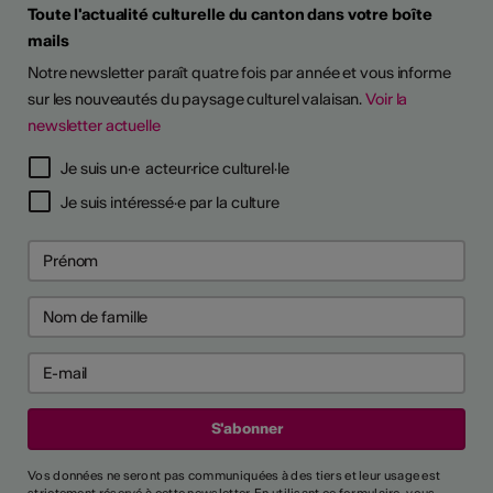
Toute l'actualité culturelle du canton dans votre boîte
mails
Notre newsletter paraît quatre fois par année et vous informe
sur les nouveautés du paysage culturel valaisan.
Voir la
newsletter actuelle
TS D'ARTISTES
Je suis un·e acteur·rice culturel·le
Je suis intéressé·e par la culture
Vos données ne seront pas communiquées à des tiers et leur usage est
strictement réservé à cette newsletter. En utilisant ce formulaire, vous