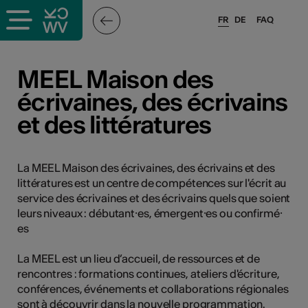
FR
DE
FAQ
ieux culturels
MEEL Maison des
écrivaines, des écrivains
stes pros
et des littératures
nisateurs
La MEEL Maison des écrivaines, des écrivains et des
littératures est un centre de compétences sur l'écrit au
service des écrivaines et des écrivains quels que soient
r
leurs niveaux : débutant⸱es, émergent⸱es ou confirmé⸱
e·s
es
La MEEL est un lieu d’accueil, de ressources et de
s
rencontres : formations continues, ateliers d'écriture,
conférences, événements et collaborations régionales
hnique
sont à découvrir dans la nouvelle programmation.