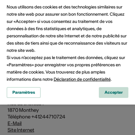
Nous utilisons des cookies et des technologies similaires sur
Rue du château 7, 1870 Monthey
notre site web pour assurer son bon fonctionnement. Cliquez
Planifier un itinéraire
Transports publics
sur «Accepter» si vous consentez au traitement de vos
données à des fins statistiques et analytiques, de
personnalisation de notre site Internet et de notre publicité sur
des sites de tiers ainsi que de reconnaissance des visiteurs sur
notre site web.
Si vous n’acceptez pas le traitement des données, cliquez sur
«Paramètres» pour enregistrer vos propres préférences en
matière de cookies. Vous trouverez de plus amples
Institution / organisation
informations dans notre
Déclaration de confidentialité
.
MEEL Maison des écrivaines, des écrivains et
des littératures
Paramètres
Accepter
Rue du château 7
1870 Monthey
Téléphone +41244710724
E-Mail
Site Internet