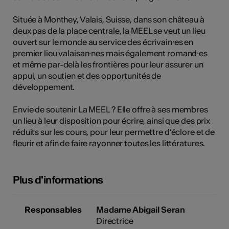
tiques
Située à Monthey, Valais, Suisse, dans son château à
s
deux pas de la place centrale, la MEEL se veut un lieu
ouvert sur le monde au service des écrivain⸱es en
premier lieu valaisan⸱nes mais également romand⸱es
et même par-delà les frontières pour leur assurer un
appui, un soutien et des opportunités de
développement.
Envie de soutenir La MEEL ? Elle offre à ses membres
un lieu à leur disposition pour écrire, ainsi que des prix
réduits sur les cours, pour leur permettre d’éclore et de
fleurir et afin de faire rayonner toutes les littératures.
Plus d'informations
Responsables
Madame Abigail Seran
Directrice