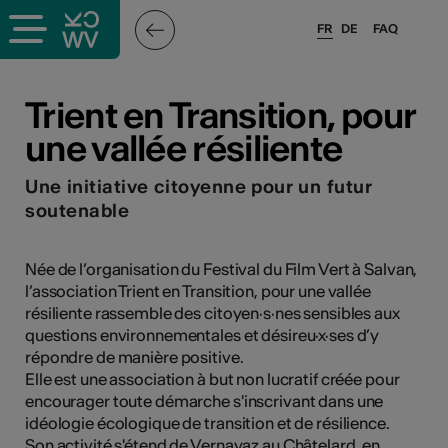
FR
DE
FAQ
ieux culturels
Trient en Transition, pour
une vallée résiliente
stes pros
Une initiative citoyenne pour un futur
nisateurs
soutenable
Née de l’organisation du Festival du Film Vert à Salvan,
l’association Trient en Transition, pour une vallée
r
résiliente rassemble des citoyen·s·nes sensibles aux
e·s
questions environnementales et désireu·x·ses d’y
répondre de manière positive.
Elle est une association à but non lucratif créée pour
s
encourager toute démarche s'inscrivant dans une
idéologie écologique de transition et de résilience.
hnique
Son activité s'étend de Vernayaz au Châtelard, en