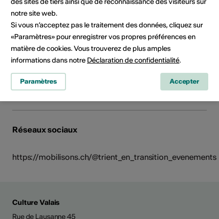
Trient en Transition, pour une vallée résiliente
des sites de tiers ainsi que de reconnaissance des visiteurs sur
notre site web.
Une initiative citoyenne pour un futur soutenable
Si vous n’acceptez pas le traitement des données, cliquez sur
Trient en Transition, pour une vallée résiliente
«Paramètres» pour enregistrer vos propres préférences en
1922 Salvan
matière de cookies. Vous trouverez de plus amples
E-Mail
informations dans notre
Déclaration de confidentialité
.
Site Internet
Planifier un itinéraire
Paramètres
Accepter
Transports publics
Réseaux sociaux
https://mobilisons.ch/@trient_en_transition_evenements
Culture Valais
Rue de Lausanne 45