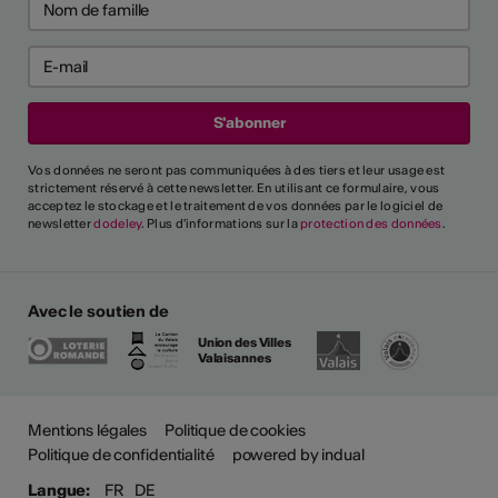
Vos données ne seront pas communiquées à des tiers et leur usage est
strictement réservé à cette newsletter. En utilisant ce formulaire, vous
acceptez le stockage et le traitement de vos données par le logiciel de
newsletter
dodeley
. Plus d'informations sur la
protection des données
.
Avec le soutien de
Union des Villes
Valaisannes
Plus
Mentions légales
Politique de cookies
Politique de confidentialité
powered by indual
Langue:
FR
DE