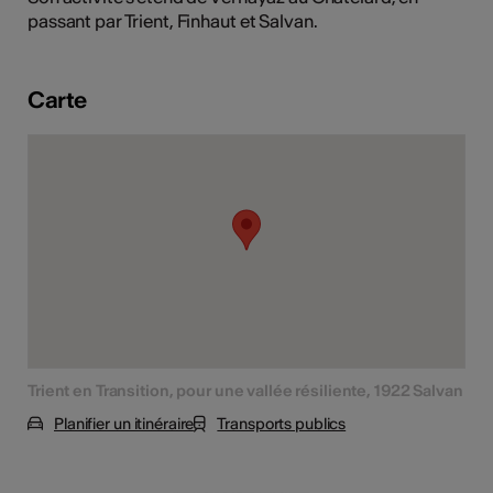
passant par Trient, Finhaut et Salvan.
tiques
s
Carte
Trient en Transition, pour une vallée résiliente, 1922 Salvan
Planifier un itinéraire
Transports publics