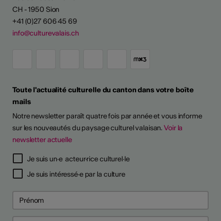
CH - 1950 Sion
+41 (0)27 606 45 69
info@culturevalais.ch
Toute l'actualité culturelle du canton dans votre boîte
mails
Notre newsletter paraît quatre fois par année et vous informe
sur les nouveautés du paysage culturel valaisan.
Voir la
newsletter actuelle
TS D'ARTISTES
Je suis un·e acteur·rice culturel·le
Je suis intéressé·e par la culture