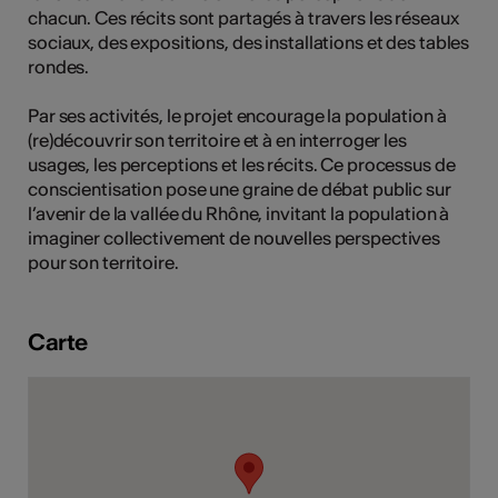
chacun. Ces récits sont partagés à travers les réseaux
tiques
sociaux, des expositions, des installations et des tables
s
rondes.
Par ses activités, le projet encourage la population à
(re)découvrir son territoire et à en interroger les
usages, les perceptions et les récits. Ce processus de
conscientisation pose une graine de débat public sur
l’avenir de la vallée du Rhône, invitant la population à
imaginer collectivement de nouvelles perspectives
pour son territoire.
Carte