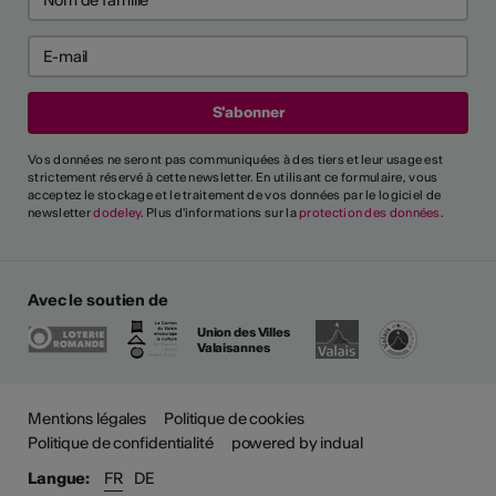
Vos données ne seront pas communiquées à des tiers et leur usage est
strictement réservé à cette newsletter. En utilisant ce formulaire, vous
acceptez le stockage et le traitement de vos données par le logiciel de
newsletter
dodeley
. Plus d'informations sur la
protection des données
.
Avec le soutien de
Union des Villes
Valaisannes
Plus
Mentions légales
Politique de cookies
Politique de confidentialité
powered by indual
Langue:
FR
DE