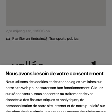
c/o mijong sàrl, 1950 Sion
Planifier un itinéraire
Transports publics
Nous avons besoin de votre consentement
Nous utilisons des cookies et des technologies similaires sur
notre site web pour assurer son bon fonctionnement. Cliquez
sur «Accepter» si vous consentez au traitement de vos
données à des fins statistiques et analytiques, de
Institution / organisation
personnalisation de notre site Internet et de notre publicité sur
Vallée Archipel
des sites de tiers ainsi que de reconnaissance des visiteurs sur