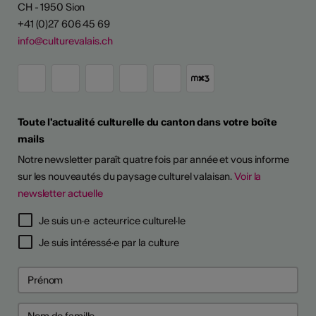
CH - 1950 Sion
+41 (0)27 606 45 69
info@culturevalais.ch
Toute l'actualité culturelle du canton dans votre boîte
mails
Notre newsletter paraît quatre fois par année et vous informe
sur les nouveautés du paysage culturel valaisan.
Voir la
newsletter actuelle
TS D'ARTISTES
Je suis un·e acteur·rice culturel·le
Je suis intéressé·e par la culture