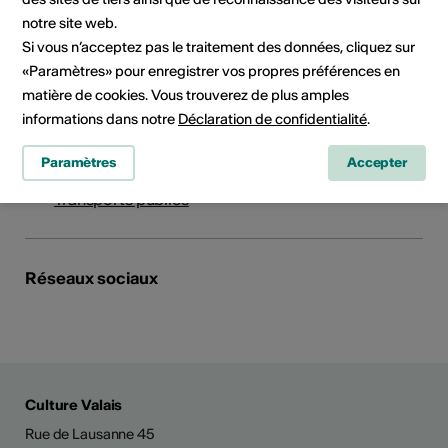
notre site web.
c/o mijong sàrl
Si vous n’acceptez pas le traitement des données, cliquez sur
place de la meunière 22
«Paramètres» pour enregistrer vos propres préférences en
1950 Sion
matière de cookies. Vous trouverez de plus amples
Téléphone +41 (0)27 3277515
informations dans notre
Déclaration de confidentialité
.
E-Mail
Site Internet
Paramètres
Accepter
Planifier un itinéraire
Transports publics
Réseaux sociaux
Culture Valais
Rue de Lausanne 45