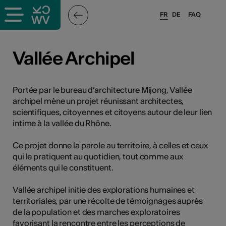
FR
DE
FAQ
ieux culturels
Vallée Archipel
stes pros
Portée par le bureau d’architecture Mijong, Vallée
archipel mène un projet réunissant architectes,
nisateurs
scientifiques, citoyennes et citoyens autour de leur lien
intime à la vallée du Rhône.
Ce projet donne la parole au territoire, à celles et ceux
r
qui le pratiquent au quotidien, tout comme aux
e·s
éléments qui le constituent.
Vallée archipel initie des explorations humaines et
s
territoriales, par une récolte de témoignages auprès
de la population et des marches exploratoires
hnique
favorisant la rencontre entre les perceptions de