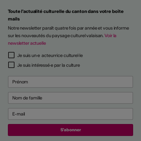
Toute l'actualité culturelle du canton dans votre boîte
mails
Notre newsletter paraît quatre fois par année et vous informe
sur les nouveautés du paysage culturel valaisan.
Voir la
newsletter actuelle
TS D'ARTISTES
Je suis un·e acteur·rice culturel·le
Je suis intéressé·e par la culture