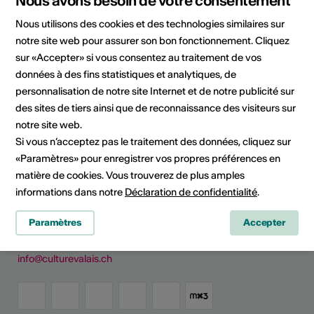
Nous avons besoin de votre consentement
Silencircus
Rue principale 23
Nous utilisons des cookies et des technologies similaires sur
1982 Euseigne
notre site web pour assurer son bon fonctionnement. Cliquez
Téléphone 0799006450
sur «Accepter» si vous consentez au traitement de vos
E-Mail
données à des fins statistiques et analytiques, de
Site Internet
personnalisation de notre site Internet et de notre publicité sur
Planifier un itinéraire
des sites de tiers ainsi que de reconnaissance des visiteurs sur
Transports publics
notre site web.
Si vous n’acceptez pas le traitement des données, cliquez sur
«Paramètres» pour enregistrer vos propres préférences en
matière de cookies. Vous trouverez de plus amples
Culture Valais
informations dans notre
Déclaration de confidentialité
.
Rue de Lausanne 45
Paramètres
Accepter
CH - 1950 Sion
+41 (0)27 606 45 69
info@culturevalais.ch