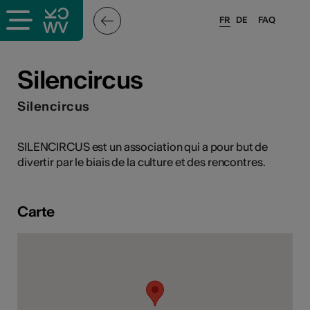
FR
DE
FAQ
ieux culturels
Silencircus
stes pros
Silencircus
nisateurs
SILENCIRCUS est un association qui a pour but de
divertir par le biais de la culture et des rencontres.
r
Carte
e·s
s
hnique