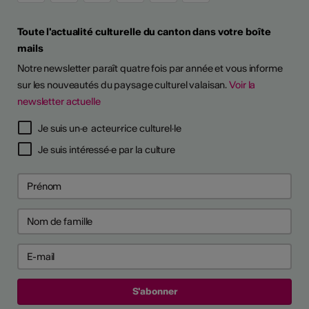
Toute l'actualité culturelle du canton dans votre boîte
mails
Notre newsletter paraît quatre fois par année et vous informe
sur les nouveautés du paysage culturel valaisan.
Voir la
newsletter actuelle
TS D'ARTISTES
Je suis un·e acteur·rice culturel·le
Je suis intéressé·e par la culture