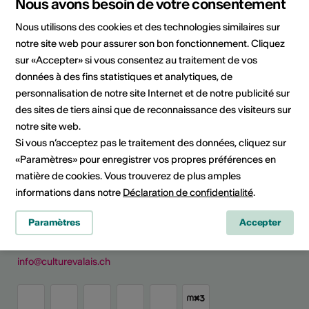
Nous avons besoin de votre consentement
Institution / organisation
Nous utilisons des cookies et des technologies similaires sur
Amis de Plan-Cerisier
notre site web pour assurer son bon fonctionnement. Cliquez
Plan-Cerisier 32
sur «Accepter» si vous consentez au traitement de vos
1921 Martigny-Croix
données à des fins statistiques et analytiques, de
Site Internet
personnalisation de notre site Internet et de notre publicité sur
des sites de tiers ainsi que de reconnaissance des visiteurs sur
Planifier un itinéraire
notre site web.
Transports publics
Si vous n’acceptez pas le traitement des données, cliquez sur
«Paramètres» pour enregistrer vos propres préférences en
matière de cookies. Vous trouverez de plus amples
Culture Valais
informations dans notre
Déclaration de confidentialité
.
Rue de Lausanne 45
Paramètres
Accepter
CH - 1950 Sion
+41 (0)27 606 45 69
info@culturevalais.ch