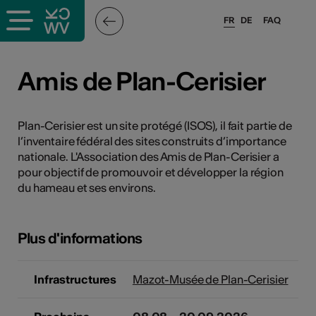
FR
DE
FAQ
ieux culturels
Amis de Plan-Cerisier
stes pros
Plan-Cerisier est un site protégé (ISOS), il fait partie de
l’inventaire fédéral des sites construits d’importance
nisateurs
nationale. L'Association des Amis de Plan-Cerisier a
pour objectif de promouvoir et développer la région
du hameau et ses environs.
r
e·s
Plus d'informations
s
Infrastructures
Mazot-Musée de Plan-Cerisier
hnique