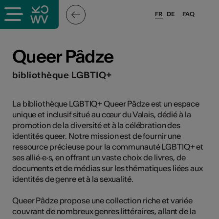
FR
DE
FAQ
ieux culturels
Queer Pâdze
stes pros
bibliothèque LGBTIQ+
nisateurs
La bibliothèque LGBTIQ+ Queer Pâdze est un espace
unique et inclusif situé au cœur du Valais, dédié à la
promotion de la diversité et à la célébration des
identités queer. Notre mission est de fournir une
r
ressource précieuse pour la communauté LGBTIQ+ et
ses allié·e·s, en offrant un vaste choix de livres, de
e·s
documents et de médias sur les thématiques liées aux
identités de genre et à la sexualité.
s
Queer Pâdze propose une collection riche et variée
couvrant de nombreux genres littéraires, allant de la
hnique