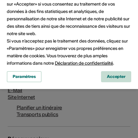
sur «Accepter» si vous consentez au traitement de vos
données à des fins statistiques et analytiques, de
personnalisation de notre site Internet et de notre publicité sur
des sites de tiers ainsi que de reconnaissance des visiteurs sur
notre site web.
Si vous n’acceptez pas le traitement des données, cliquez sur
Institution / organisation
«Paramètres» pour enregistrer vos propres préférences en
Queer Pâdze
matière de cookies. Vous trouverez de plus amples
bibliothèque LGBTIQ+
informations dans notre
Déclaration de confidentialité
.
Avenue du Ritz 33
Rez inférieur
Paramètres
Accepter
1950 Sion
E-Mail
Site Internet
Planifier un itinéraire
Transports publics