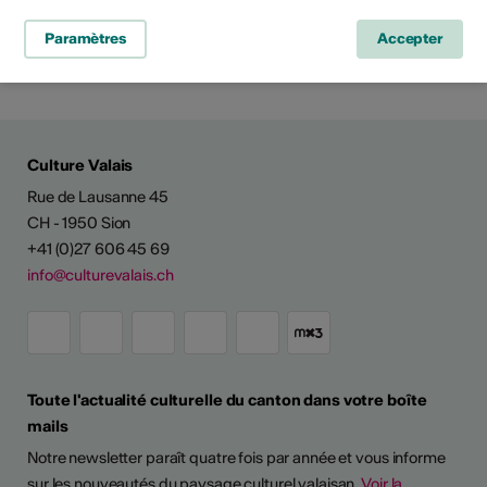
Réseaux sociaux
Paramètres
Accepter
Culture Valais
Rue de Lausanne 45
CH - 1950 Sion
+41 (0)27 606 45 69
info@culturevalais.ch
Toute l'actualité culturelle du canton dans votre boîte
mails
Notre newsletter paraît quatre fois par année et vous informe
sur les nouveautés du paysage culturel valaisan.
Voir la