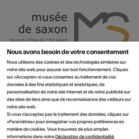
Nous avons besoin de votre consentement
Institution / organisation
Nous utilisons des cookies et des technologies similaires sur
Musée de Saxon
notre site web pour assurer son bon fonctionnement. Cliquez
sur «Accepter» si vous consentez au traitement de vos
Rte du Village 42
1907 Saxon
données à des fins statistiques et analytiques, de
Réservations 027 743 21 19
personnalisation de notre site Internet et de notre publicité sur
E-Mail
des sites de tiers ainsi que de reconnaissance des visiteurs sur
Site Internet
notre site web.
Si vous n’acceptez pas le traitement des données, cliquez sur
Planifier un itinéraire
«Paramètres» pour enregistrer vos propres préférences en
Transports publics
matière de cookies. Vous trouverez de plus amples
informations dans notre
Déclaration de confidentialité
.