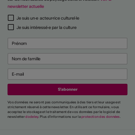
newsletter actuelle
TS D'ARTISTES
Je suis un·e acteur·rice culturel·le
Je suis intéressé·e par la culture
Vos données ne seront pas communiquées à des tiers et leur usage est
strictement réservé à cette newsletter. En utilisant ce formulaire, vous
acceptez le stockage et le traitement de vos données par le logiciel de
newsletter
dodeley
. Plus d'informations sur la
protection des données
.