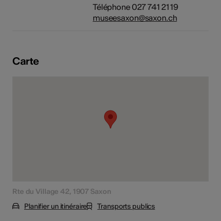
Téléphone 027 741 21 19
tiques
museesaxon@saxon.ch
s
Carte
Rte du Village 42, 1907 Saxon
Planifier un itinéraire
Transports publics