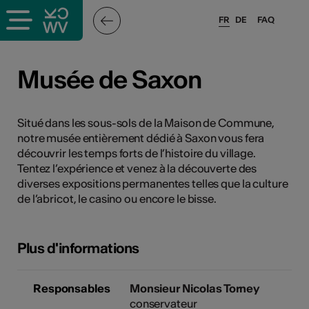
FR
DE
FAQ
ieux culturels
Musée de Saxon
stes pros
Situé dans les sous-sols de la Maison de Commune,
notre musée entièrement dédié à Saxon vous fera
nisateurs
découvrir les temps forts de l’histoire du village.
Tentez l’expérience et venez à la découverte des
diverses expositions permanentes telles que la culture
de l’abricot, le casino ou encore le bisse.
r
e·s
Plus d'informations
s
Responsables
Monsieur Nicolas Torney
hnique
conservateur