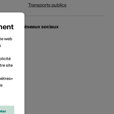
Transports publics
ment
Réseaux sociaux
ite web
s
licité
tre site
mètres»
us
ter