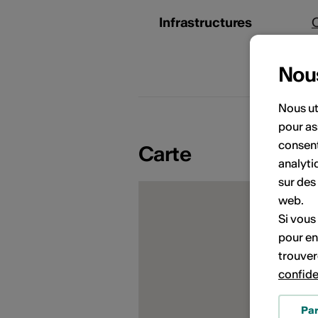
Infrastructures
Nou
Nous ut
pour as
PORTRAITS D'ARTISTES
consent
Carte
analyti
sur des
web.
Si vous
pour en
trouver
confide
Pa