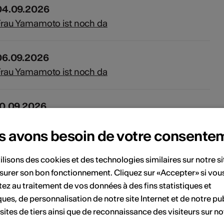
04.09.2026
rau Yamamoto ist noch da
06.09.2026
rau Yamamoto ist noch da
10.09.2026
rau Yamamoto ist noch da
s avons besoin de votre consente
11.09.2026
ilisons des cookies et des technologies similaires sur notre s
rau Yamamoto ist noch da
surer son bon fonctionnement. Cliquez sur «Accepter» si vou
ez au traitement de vos données à des fins statistiques et
ques, de personnalisation de notre site Internet et de notre pub
12.09.2026
 sites de tiers ainsi que de reconnaissance des visiteurs sur no
rau Yamamoto ist noch da