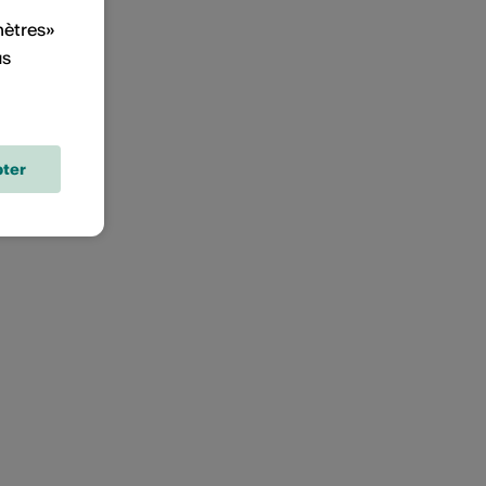
mètres»
us
ter