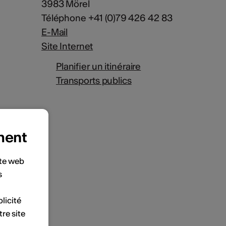
3983 Mörel
Téléphone +41 (0)79 426 42 83
E-Mail
Site Internet
Planifier un itinéraire
Transports publics
ment
ite web
s
licité
tre site