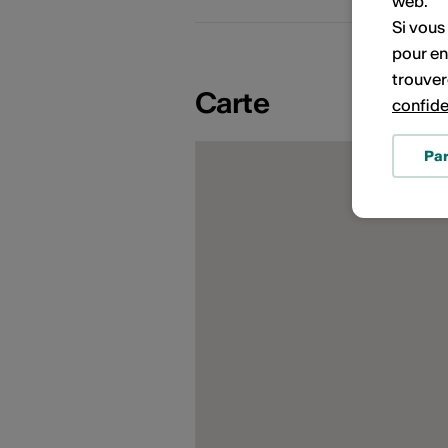
web.
Si vous
pour en
trouver
Carte
confide
Pa