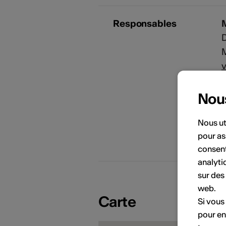
Responsables
D
v
Nou
A
Nous ut
pour as
PORTRAITS D'ARTISTES
i
consent
analyti
sur des
web.
Carte
Si vous
pour en