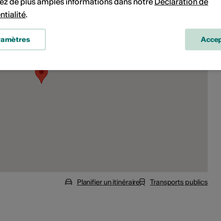
ez de plus amples informations dans notre
Déclaration de
ntialité
.
ramètres
Accep
Planifier un itinéraire
Transports publics