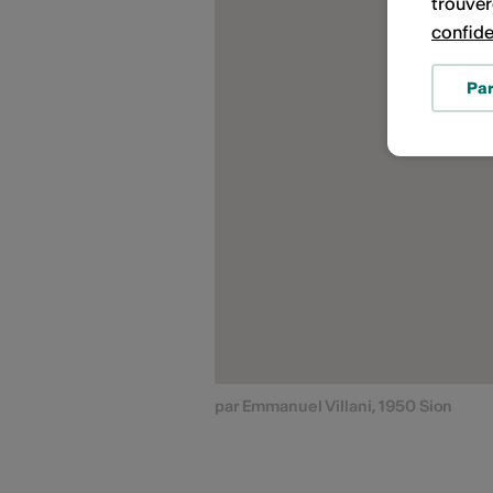
trouver
confide
Pa
par Emmanuel Villani, 1950 Sion