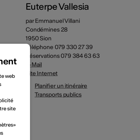
Euterpe Vallesia
par Emmanuel Villani
Condémines 28
1950 Sion
Téléphone 079 330 27 39
Réservations 079 384 63 63
ment
E-Mail
Site Internet
ite web
s
Planifier un itinéraire
Transports publics
licité
tre site
mètres»
us