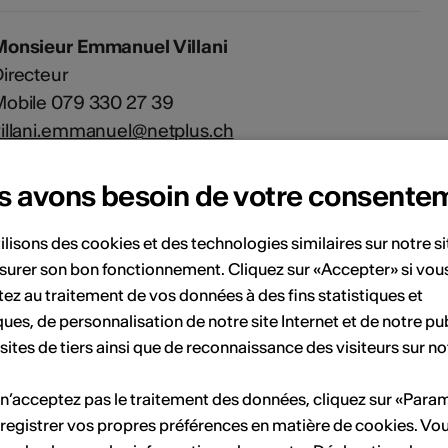
Monsieur Emmanuel Villani
irecteur
Mobile 079 330 27 39
illani.emmanuel@netplus.ch
s avons besoin de votre consente
Madame Nathalie Dayer
dministratrice
ilisons des cookies et des technologies similaires sur notre s
Mobile 079 384 63 63
surer son bon fonctionnement. Cliquez sur «Accepter» si vou
nfo@euterpe-vs.ch
ez au traitement de vos données à des fins statistiques et
ques, de personnalisation de notre site Internet et de notre pub
 sites de tiers ainsi que de reconnaissance des visiteurs sur no
 n’acceptez pas le traitement des données, cliquez sur «Para
registrer vos propres préférences en matière de cookies. Vo