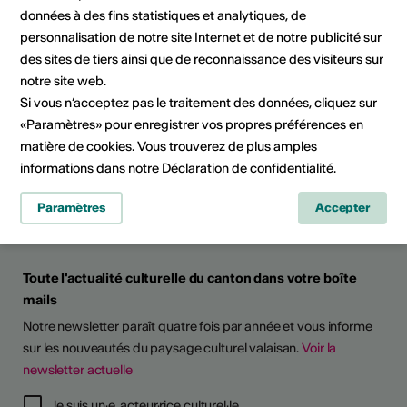
données à des fins statistiques et analytiques, de
personnalisation de notre site Internet et de notre publicité sur
des sites de tiers ainsi que de reconnaissance des visiteurs sur
notre site web.
Culture Valais
Si vous n’acceptez pas le traitement des données, cliquez sur
Rue de Lausanne 45
«Paramètres» pour enregistrer vos propres préférences en
CH - 1950 Sion
matière de cookies. Vous trouverez de plus amples
+41 (0)27 606 45 69
informations dans notre
Déclaration de confidentialité
.
info@culturevalais.ch
Paramètres
Accepter
Toute l'actualité culturelle du canton dans votre boîte
mails
Notre newsletter paraît quatre fois par année et vous informe
sur les nouveautés du paysage culturel valaisan.
Voir la
newsletter actuelle
TS D'ARTISTES
Je suis un·e acteur·rice culturel·le