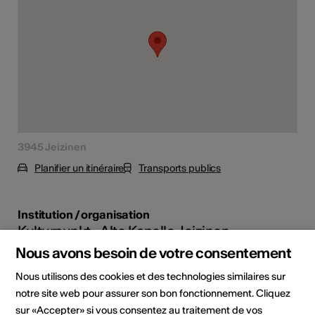
tiques
s
3945 Jeizinen
Planifier un itinéraire
Transports publics
Institution / organisation
Kulturpunkt - Alte Kapelle Jeizinen
Nous avons besoin de votre consentement
3945 Jeizinen
E-Mail
Nous utilisons des cookies et des technologies similaires sur
notre site web pour assurer son bon fonctionnement. Cliquez
Planifier un itinéraire
sur «Accepter» si vous consentez au traitement de vos
Transports publics