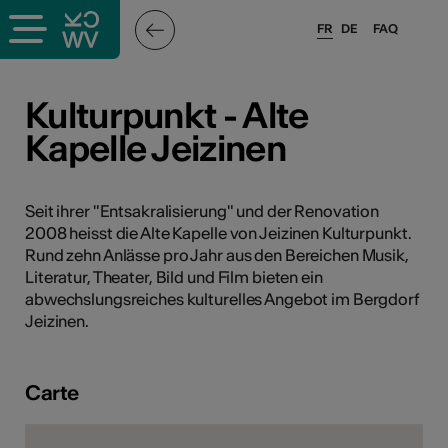
FR
DE
FAQ
ieux culturels
Kulturpunkt - Alte
Kapelle Jeizinen
stes pros
nisateurs
Seit ihrer "Entsakralisierung" und der Renovation
2008 heisst die Alte Kapelle von Jeizinen Kulturpunkt.
Rund zehn Anlässe pro Jahr aus den Bereichen Musik,
Literatur, Theater, Bild und Film bieten ein
r
abwechslungsreiches kulturelles Angebot im Bergdorf
Jeizinen.
e·s
s
Carte
hnique