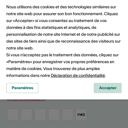
waisenhausplatz 30
Nous utilisons des cookies et des technologies similaires sur
3000 bern
notre site web pour assurer son bon fonctionnement. Cliquez
Téléphone 0787925030
sur «Accepter» si vous consentez au traitement de vos
E-Mail
données à des fins statistiques et analytiques, de
Site Internet
personnalisation de notre site Internet et de notre publicité sur
Planifier un itinéraire
des sites de tiers ainsi que de reconnaissance des visiteurs sur
Transports publics
notre site web.
Si vous n’acceptez pas le traitement des données, cliquez sur
«Paramètres» pour enregistrer vos propres préférences en
matière de cookies. Vous trouverez de plus amples
Culture Valais
informations dans notre
Déclaration de confidentialité
.
Rue de Lausanne 45
CH - 1950 Sion
Paramètres
Accepter
+41 (0)27 606 45 69
info@culturevalais.ch