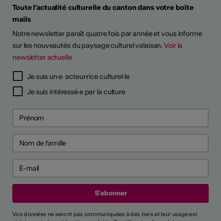
Toute l'actualité culturelle du canton dans votre boîte
mails
Notre newsletter paraît quatre fois par année et vous informe
sur les nouveautés du paysage culturel valaisan.
Voir la
newsletter actuelle
TS D'ARTISTES
Je suis un·e acteur·rice culturel·le
Je suis intéressé·e par la culture
Vos données ne seront pas communiquées à des tiers et leur usage est