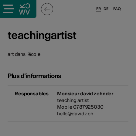
FR
DE
FAQ
ieux culturels
teachingartist
stes pros
art dans l'école
nisateurs
Plus d'informations
r
Responsables
Monsieur david zehnder
e·s
teaching artist
Mobile 0787925030
hello@davidz.ch
s
hnique