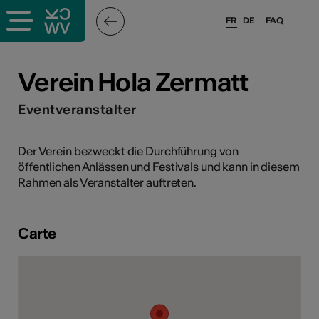
FR
DE
FAQ
ieux culturels
Verein Hola Zermatt
stes pros
Eventveranstalter
nisateurs
Der Verein bezweckt die Durchführung von
öffentlichen Anlässen und Festivals und kann in diesem
Rahmen als Veranstalter auftreten.
r
Carte
e·s
s
hnique