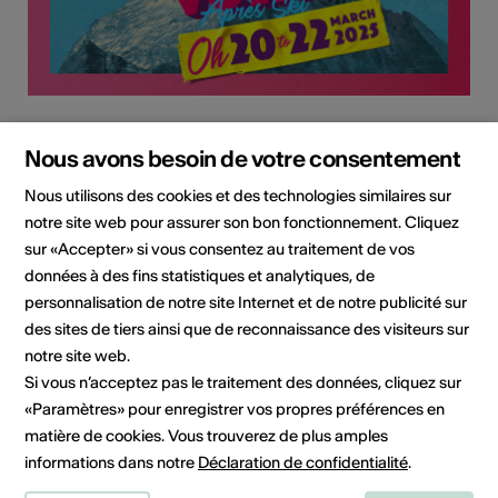
Institution / organisation
Verein Hola Zermatt
Nous avons besoin de votre consentement
Nous utilisons des cookies et des technologies similaires sur
Eventveranstalter
notre site web pour assurer son bon fonctionnement. Cliquez
c/o FunkySoul­Food GmbH
Untere Gasse 2
sur «Accepter» si vous consentez au traitement de vos
3800 Unterseen
données à des fins statistiques et analytiques, de
E-Mail
personnalisation de notre site Internet et de notre publicité sur
Site Internet
des sites de tiers ainsi que de reconnaissance des visiteurs sur
notre site web.
Planifier un itinéraire
Si vous n’acceptez pas le traitement des données, cliquez sur
Transports publics
«Paramètres» pour enregistrer vos propres préférences en
matière de cookies. Vous trouverez de plus amples
informations dans notre
Déclaration de confidentialité
.
Réseaux sociaux