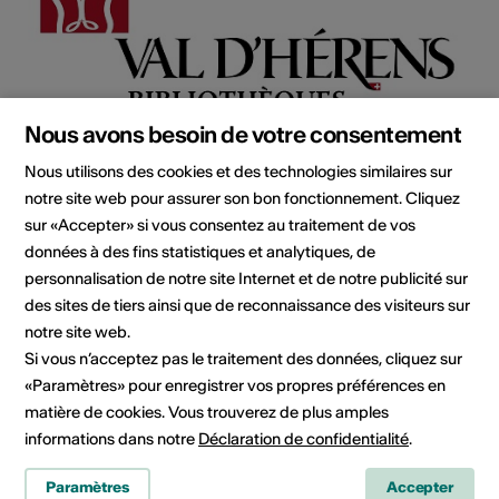
Nous avons besoin de votre consentement
Nous utilisons des cookies et des technologies similaires sur
notre site web pour assurer son bon fonctionnement. Cliquez
Institution / organisation
sur «Accepter» si vous consentez au traitement de vos
Bibliothèques du Val d'Hérens
données à des fins statistiques et analytiques, de
Route Principale 7
personnalisation de notre site Internet et de notre publicité sur
Bâtiment de l'Eglise
des sites de tiers ainsi que de reconnaissance des visiteurs sur
1987 Hérémence
notre site web.
Téléphone 027 281 25 06
Si vous n’acceptez pas le traitement des données, cliquez sur
E-Mail
«Paramètres» pour enregistrer vos propres préférences en
Site Internet
matière de cookies. Vous trouverez de plus amples
Planifier un itinéraire
informations dans notre
Déclaration de confidentialité
.
Transports publics
Paramètres
Accepter