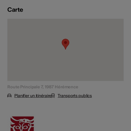
tiques
Carte
s
Route Principale 7, 1987 Hérémence
Planifier un itinéraire
Transports publics