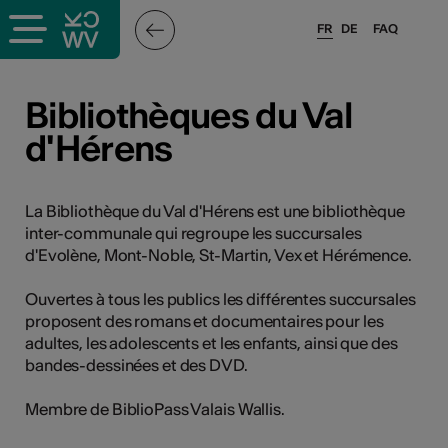
FR
DE
FAQ
ieux culturels
Bibliothèques du Val
d'Hérens
stes pros
nisateurs
La Bibliothèque du Val d'Hérens est une bibliothèque
inter-communale qui regroupe les succursales
d'Evolène, Mont-Noble, St-Martin, Vex et Hérémence.
r
Ouvertes à tous les publics les différentes succursales
proposent des romans et documentaires pour les
e·s
adultes, les adolescents et les enfants, ainsi que des
bandes-dessinées et des DVD.
s
Membre de BiblioPass Valais Wallis.
hnique