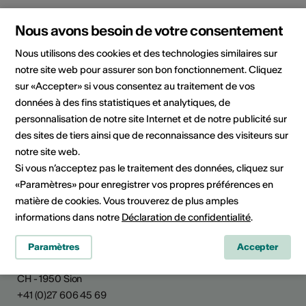
Institution / organisation
Nous avons besoin de votre consentement
Photon 54
Nous utilisons des cookies et des technologies similaires sur
Photon 54
notre site web pour assurer son bon fonctionnement. Cliquez
Route de Bramois 54
sur «Accepter» si vous consentez au traitement de vos
1967 Bramois
données à des fins statistiques et analytiques, de
Téléphone +41797524174
personnalisation de notre site Internet et de notre publicité sur
E-Mail
des sites de tiers ainsi que de reconnaissance des visiteurs sur
Site Internet
notre site web.
Planifier un itinéraire
Si vous n’acceptez pas le traitement des données, cliquez sur
Transports publics
«Paramètres» pour enregistrer vos propres préférences en
matière de cookies. Vous trouverez de plus amples
informations dans notre
Déclaration de confidentialité
.
Culture Valais
Paramètres
Accepter
Rue de Lausanne 45
CH - 1950 Sion
+41 (0)27 606 45 69