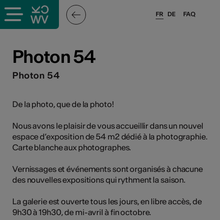
FR
DE
FAQ
ieux culturels
Photon 54
stes pros
Photon 54
nisateurs
De la photo, que de la photo!
Nous avons le plaisir de vous accueillir dans un nouvel
espace d’exposition de 54 m2 dédié à la photographie.
r
Carte blanche aux photographes.
e·s
Vernissages et événements sont organisés à chacune
des nouvelles expositions qui rythment la saison.
s
La galerie est ouverte tous les jours, en libre accès, de
9h30 à 19h30, de mi-avril à fin octobre.
hnique