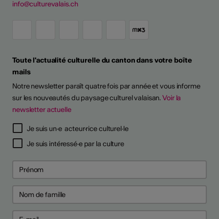
info@culturevalais.ch
Toute l'actualité culturelle du canton dans votre boîte
mails
Notre newsletter paraît quatre fois par année et vous informe
sur les nouveautés du paysage culturel valaisan.
Voir la
newsletter actuelle
TS D'ARTISTES
Je suis un·e acteur·rice culturel·le
Je suis intéressé·e par la culture