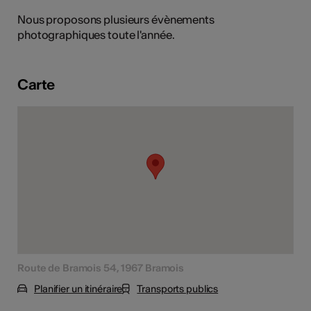
tiques
Nous proposons plusieurs évènements
photographiques toute l'année.
s
Carte
Route de Bramois 54, 1967 Bramois
Planifier un itinéraire
Transports publics