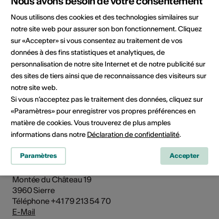
Nous avons besoin de votre consentement
Nous utilisons des cookies et des technologies similaires sur
notre site web pour assurer son bon fonctionnement. Cliquez
sur «Accepter» si vous consentez au traitement de vos
données à des fins statistiques et analytiques, de
personnalisation de notre site Internet et de notre publicité sur
des sites de tiers ainsi que de reconnaissance des visiteurs sur
notre site web.
Si vous n’acceptez pas le traitement des données, cliquez sur
«Paramètres» pour enregistrer vos propres préférences en
matière de cookies. Vous trouverez de plus amples
informations dans notre
Déclaration de confidentialité
.
Institution / organisation
Paramètres
Accepter
Rencontres Orient Occident
Montée du Château 19
3960 Sierre
Téléphone +41 79 213 54 70
E-Mail