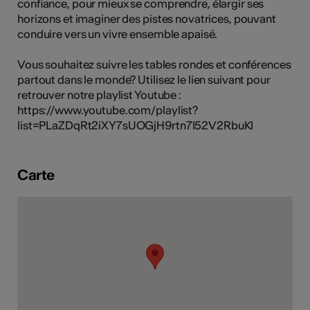
confiance, pour mieux se comprendre, élargir ses
tiques
horizons et imaginer des pistes novatrices, pouvant
conduire vers un vivre ensemble apaisé.
s
Vous souhaitez suivre les tables rondes et conférences
partout dans le monde? Utilisez le lien suivant pour
retrouver notre playlist Youtube :
https://www.youtube.com/playlist?
list=PLaZDqRt2iXY7sUOGjH9rtn7I52V2RbuKI
Carte