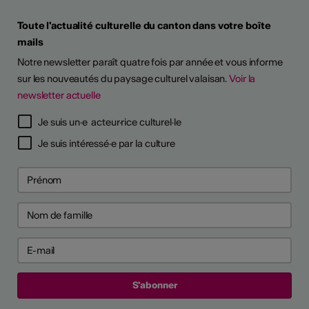
Toute l'actualité culturelle du canton dans votre boîte
mails
Notre newsletter paraît quatre fois par année et vous informe
sur les nouveautés du paysage culturel valaisan.
Voir la
newsletter actuelle
TS D'ARTISTES
Je suis un·e acteur·rice culturel·le
Je suis intéressé·e par la culture