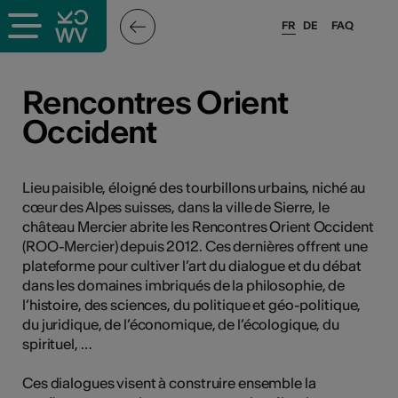
FR
DE
FAQ
ieux culturels
Rencontres Orient
Occident
stes pros
nisateurs
Lieu paisible, éloigné des tourbillons urbains, niché au
cœur des Alpes suisses, dans la ville de Sierre, le
château Mercier abrite les Rencontres Orient Occident
(ROO-Mercier) depuis 2012. Ces dernières offrent une
r
plateforme pour cultiver l’art du dialogue et du débat
dans les domaines imbriqués de la philosophie, de
e·s
l’histoire, des sciences, du politique et géo-politique,
du juridique, de l’économique, de l’écologique, du
s
spirituel, …
Ces dialogues visent à construire ensemble la
hnique