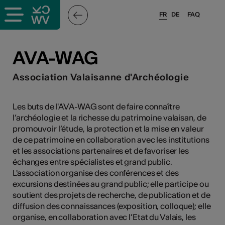
FR
DE
FAQ
ieux culturels
AVA-WAG
stes pros
Association Valaisanne d'Archéologie
nisateurs
Les buts de l'AVA-WAG sont de faire connaître
l’archéologie et la richesse du patrimoine valaisan, de
promouvoir l’étude, la protection et la mise en valeur
de ce patrimoine en collaboration avec les institutions
r
et les associations partenaires et de favoriser les
échanges entre spécialistes et grand public.
e·s
L'association organise des conférences et des
excursions destinées au grand public; elle participe ou
s
soutient des projets de recherche, de publication et de
diffusion des connaissances (exposition, colloque); elle
organise, en collaboration avec l’Etat du Valais, les
hnique