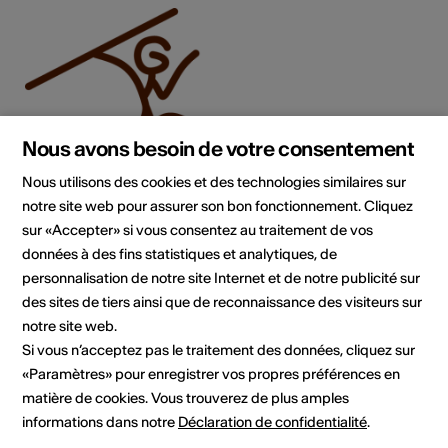
Nous avons besoin de votre consentement
Nous utilisons des cookies et des technologies similaires sur
notre site web pour assurer son bon fonctionnement. Cliquez
sur «Accepter» si vous consentez au traitement de vos
données à des fins statistiques et analytiques, de
Institution / organisation
personnalisation de notre site Internet et de notre publicité sur
AVA-WAG
des sites de tiers ainsi que de reconnaissance des visiteurs sur
Association Valaisanne d'Archéologie
notre site web.
AVA-WAG
Si vous n’acceptez pas le traitement des données, cliquez sur
1950 Sion
«Paramètres» pour enregistrer vos propres préférences en
E-Mail
matière de cookies. Vous trouverez de plus amples
Site Internet
informations dans notre
Déclaration de confidentialité
.