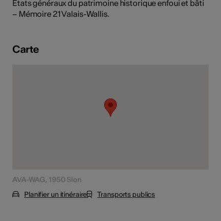
Etats généraux du patrimoine historique enfoui et bâti
tiques
– Mémoire 21 Valais-Wallis.
s
Carte
AVA-WAG, 1950 Sion
Planifier un itinéraire
Transports publics