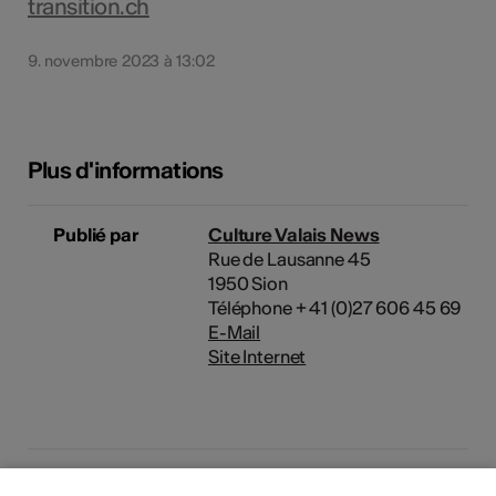
transition.ch
9. novembre 2023 à 13:02
Plus d'informations
Publié par
Culture Valais News
Rue de Lausanne 45
1950 Sion
Téléphone + 41 (0)27 606 45 69
E-Mail
Site Internet
Domaine
Domaine culturel