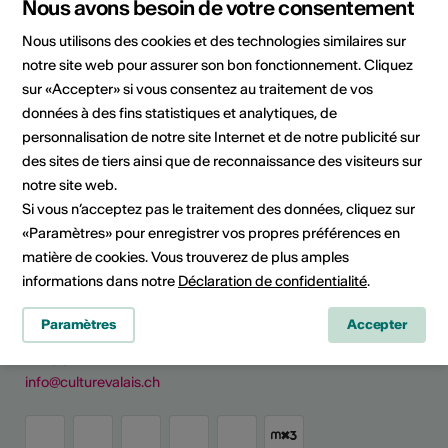
Nous avons besoin de votre consentement
Arts de la scène
Nous utilisons des cookies et des technologies similaires sur
Catégorie
notre site web pour assurer son bon fonctionnement. Cliquez
Appels à projet / concours
sur «Accepter» si vous consentez au traitement de vos
données à des fins statistiques et analytiques, de
personnalisation de notre site Internet et de notre publicité sur
des sites de tiers ainsi que de reconnaissance des visiteurs sur
Partager l'actualité
notre site web.
Si vous n’acceptez pas le traitement des données, cliquez sur
«Paramètres» pour enregistrer vos propres préférences en
matière de cookies. Vous trouverez de plus amples
informations dans notre
Déclaration de confidentialité
.
Culture Valais
Rue de Lausanne 45
Paramètres
Accepter
CH - 1950 Sion
+41 (0)27 606 45 69
info@culturevalais.ch