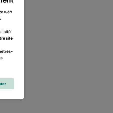
ment
ite web
s
licité
tre site
mètres»
us
ter