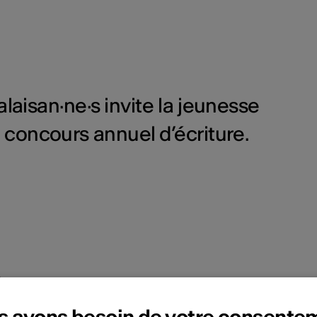
alaisan·ne·s invite la jeunesse
n concours annuel d’écriture.
s