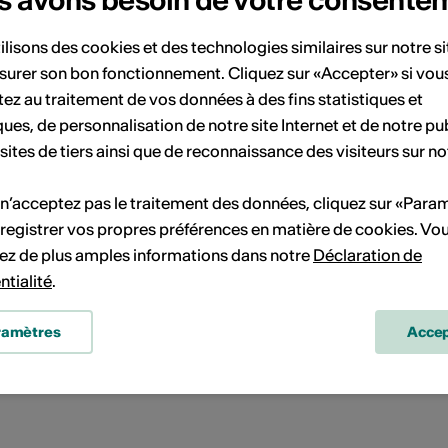
s avons besoin de votre consente
ociété des écrivain·e·s valaisan·ne·s
Chemin des Romains 20
ilisons des cookies et des technologies similaires sur notre s
1950 Sion
surer son bon fonctionnement. Cliquez sur «Accepter» si vou
-Mail
ez au traitement de vos données à des fins statistiques et
ite Internet
ques, de personnalisation de notre site Internet et de notre pub
 sites de tiers ainsi que de reconnaissance des visiteurs sur no
 n’acceptez pas le traitement des données, cliquez sur «Para
registrer vos propres préférences en matière de cookies. Vo
Domaine culturel
ez de plus amples informations dans notre
Déclaration de
ittérature
ntialité
.
Catégorie
ramètres
Accep
ppels à projet / concours