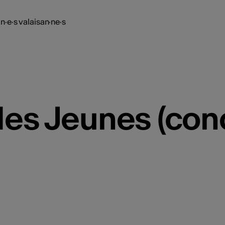
n·e·s valaisan·ne·s
des Jeunes (conc