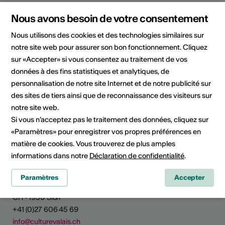
Nous avons besoin de votre consentement
Domaine
Domaine culturel
Arts visuels
Nous utilisons des cookies et des technologies similaires sur
notre site web pour assurer son bon fonctionnement. Cliquez
Catégorie
sur «Accepter» si vous consentez au traitement de vos
Appels à projet / concours
données à des fins statistiques et analytiques, de
personnalisation de notre site Internet et de notre publicité sur
des sites de tiers ainsi que de reconnaissance des visiteurs sur
notre site web.
Partager l'actualité
Si vous n’acceptez pas le traitement des données, cliquez sur
«Paramètres» pour enregistrer vos propres préférences en
matière de cookies. Vous trouverez de plus amples
informations dans notre
Déclaration de confidentialité
.
Culture Valais
Paramètres
Accepter
Rue de Lausanne 45
CH - 1950 Sion
+41 (0)27 606 45 69
info@culturevalais.ch