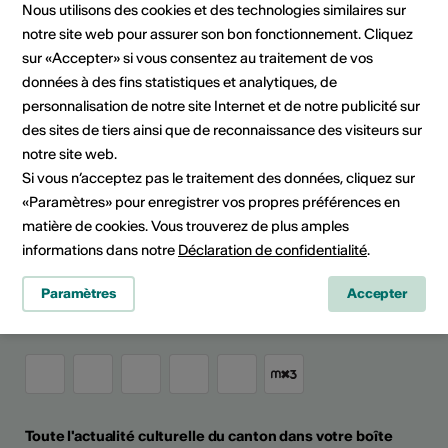
Appels à projet / concours
Nous utilisons des cookies et des technologies similaires sur
notre site web pour assurer son bon fonctionnement. Cliquez
sur «Accepter» si vous consentez au traitement de vos
données à des fins statistiques et analytiques, de
personnalisation de notre site Internet et de notre publicité sur
Partager l'actualité
des sites de tiers ainsi que de reconnaissance des visiteurs sur
notre site web.
Si vous n’acceptez pas le traitement des données, cliquez sur
«Paramètres» pour enregistrer vos propres préférences en
Culture Valais
matière de cookies. Vous trouverez de plus amples
Rue de Lausanne 45
informations dans notre
Déclaration de confidentialité
.
CH - 1950 Sion
Paramètres
Accepter
+41 (0)27 606 45 69
info@culturevalais.ch
Toute l'actualité culturelle du canton dans votre boîte