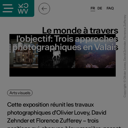
FR
DE
FAQ
Copyright © Olivier Lovey, David Zehnder, Florence Zufferey
Le monde à travers
Le monde à travers
l'objectif: Trois approches
l'objectif: Trois approches
photographiques en Valais
photographiques en Valais
Arts visuels
Cette exposition réunit les travaux
photographiques d'Olivier Lovey, David
Zehnder et Florence Zufferey – trois