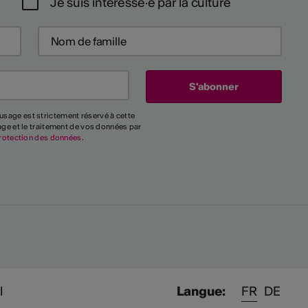
Je suis intéressé·e par la culture
usage est strictement réservé à cette
kage et le traitement de vos données par
rotection des données
.
l
Langue:
FR
DE