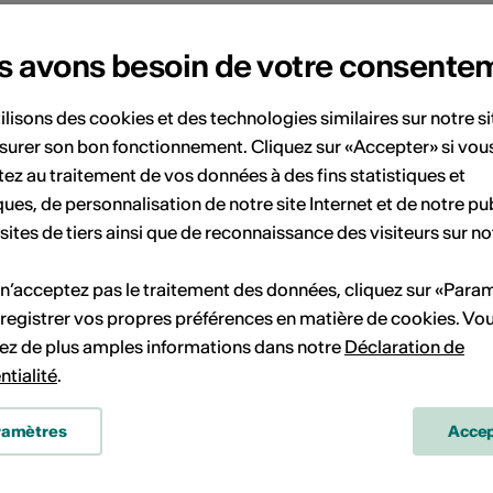
s
s avons besoin de votre consente
ilisons des cookies et des technologies similaires sur notre s
'archipel
surer son bon fonctionnement. Cliquez sur «Accepter» si vou
ez au traitement de vos données à des fins statistiques et
ue de l'Industrie 47
ques, de personnalisation de notre site Internet et de notre pub
1950 Sion
 sites de tiers ainsi que de reconnaissance des visiteurs sur no
-Mail
ite Internet
 n’acceptez pas le traitement des données, cliquez sur «Para
registrer vos propres préférences en matière de cookies. Vo
ez de plus amples informations dans notre
Déclaration de
ntialité
.
Domaine culturel
ramètres
Accep
rts visuels, Autre
Catégorie