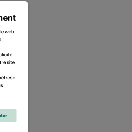
ment
ite web
s
licité
tre site
mètres»
us
ter