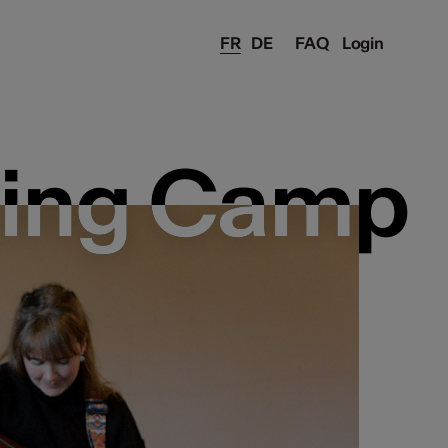
FR
DE
FAQ
Login
ting Camp
ting Camp