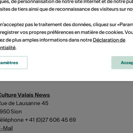
usqu’au 30 juin 2026. Infos:
ques, de personnalisation de notre site Internet et de notre pub
 sites de tiers ainsi que de reconnaissance des visiteurs sur no
 n’acceptez pas le traitement des données, cliquez sur «Para
registrer vos propres préférences en matière de cookies. Vo
ez de plus amples informations dans notre
Déclaration de
ntialité
.
ramètres
Accep
s
Culture Valais News
Rue de Lausanne 45
1950 Sion
éléphone + 41 (0)27 606 45 69
-Mail