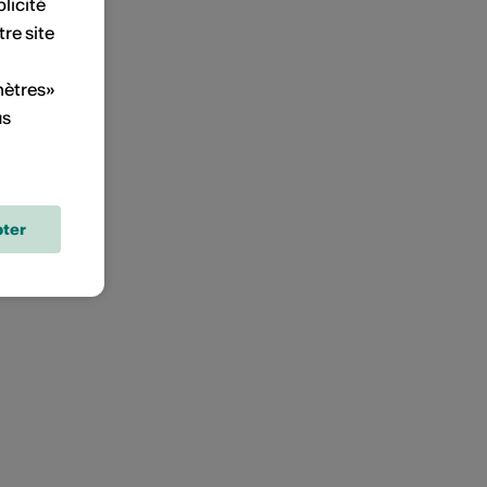
licité
tre site
mètres»
us
ter