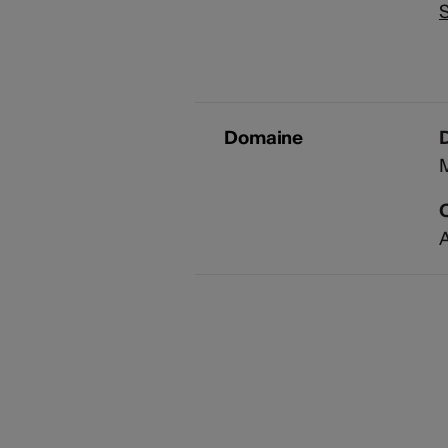
S
Domaine
A