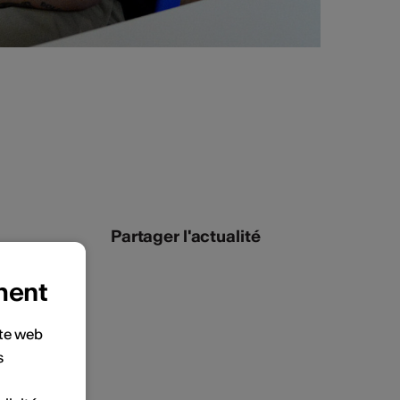
Partager l'actualité
ment
ite web
s