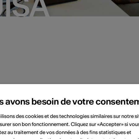
UISA
UISA
s avons besoin de votre consente
, SUISA organise le Label SUISA
e, en collaboration avec Label
ilisons des cookies et des technologies similaires sur notre s
surer son bon fonctionnement. Cliquez sur «Accepter» si vou
la FCMA La Cohorte. Les
ez au traitement de vos données à des fins statistiques et