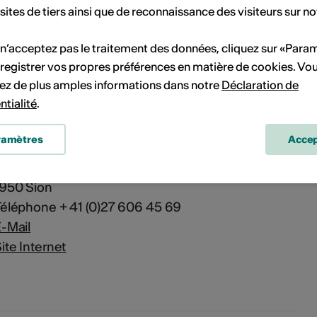
 sites de tiers ainsi que de reconnaissance des visiteurs sur no
 n’acceptez pas le traitement des données, cliquez sur «Para
registrer vos propres préférences en matière de cookies. Vo
ez de plus amples informations dans notre
Déclaration de
s
ntialité
.
ramètres
Accep
Culture Valais News
Rue de Lausanne 45
1950 Sion
éléphone + 41 (0)27 606 45 69
-Mail
ite Internet