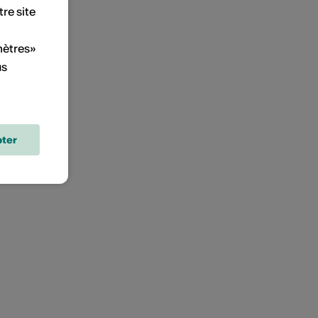
tre site
mètres»
us
ter