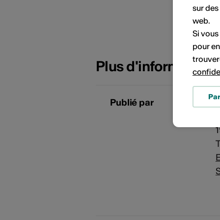
sur des
web.
Si vous
pour en
trouver
Plus d'information
confide
Pa
Publié par
T
E
S