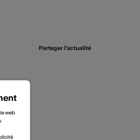
Partager l'actualité
ment
ite web
s
licité