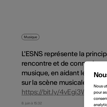
Musique
L'ESNS représente la princ
rencontre et de connexion po
musique, en aidant les nouve
Nou
sur la scène musicale interna
Nous ut
https://bit.ly/4vEgi3W
pour as
consent
8. juin à 15:32
analyti