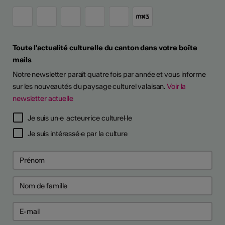
Toute l'actualité culturelle du canton dans votre boîte
ESSIONALISER
mails
Notre newsletter paraît quatre fois par année et vous informe
 continues
sur les nouveautés du paysage culturel valaisan.
Voir la
newsletter actuelle
6
6
Je suis un·e acteur·rice culturel·le
 pour prévenir
 pour prévenir
Je suis intéressé·e par la culture
 psychosociaux
 psychosociaux
ntrer tout