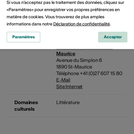
Si vous n’acceptez pas le traitement des données, cliquez sur
«Paramètres» pour enregistrer vos propres préférences en
Lieu de
Médiathèque Valais St-Maurice
matière de cookies. Vous trouverez de plus amples
l'activité
Av. du Simplon 6
1890 St-Maurice
informations dans notre
Déclaration de confidentialité
.
Paramètres
Accepter
Prestataire
Médiathèque Valais - St-
Maurice
Avenue du Simplon 6
1890 St-Maurice
Téléphone +41 (0)27 607 15 80
E-Mail
Site Internet
Domaines
Littérature
culturels