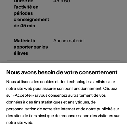
Durée de
45' à 60'
l'activité en
périodes
d'enseignement
de 45 min
Matériel à
Aucun matériel
apporter par les
élèves
Jours pour les
Du mardi au vendredi, de
Nous avons besoin de votre consentement
écoles
préférence le matin
Sur inscription
Nous utilisons des cookies et des technologies similaires sur
notre site web pour assurer son bon fonctionnement. Cliquez
sur «Accepter» si vous consentez au traitement de vos
données à des fins statistiques et analytiques, de
Plus d'informations
personnalisation de notre site Internet et de notre publicité sur
des sites de tiers ainsi que de reconnaissance des visiteurs sur
Type de projet
Visi
notre site web.