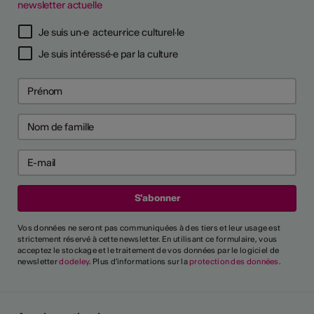
newsletter actuelle
6
6
Je suis un·e acteur·rice culturel·le
 pour prévenir
 pour prévenir
Je suis intéressé·e par la culture
 psychosociaux
 psychosociaux
ntrer tout
rai-je reconnu
cteur culturel
el ?
Vos données ne seront pas communiquées à des tiers et leur usage est
strictement réservé à cette newsletter. En utilisant ce formulaire, vous
acceptez le stockage et le traitement de vos données par le logiciel de
newsletter
dodeley
. Plus d'informations sur la
protection des données
.
es critères généraux et
différents secteurs,
naître une personne comme
ssionnel". Un glossaire de