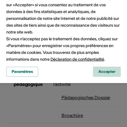
sur «Accepter» si vous consentez au traitement de vos
Jours pour les
Montag bis Freitag
données à des fins statistiques et analytiques, de
écoles
Hinweis: Ab 2025 enthalten
personnalisation de notre site Internet et de notre publicité sur
Projektwochen eine SOL-
des sites de tiers ainsi que de reconnaissance des visiteurs sur
Sequenz am Mittwoch
notre site web.
Vormittag.
Si vous n’acceptez pas le traitement des données, cliquez sur
«Paramètres» pour enregistrer vos propres préférences en
matière de cookies. Vous trouverez de plus amples
informations dans notre
Déclaration de confidentialité
.
Plus d'informations
Paramètres
Accepter
Dossier
Sera envoyé 1 mois avant
pédagogique
l'activité
Pädagogisches Dossier
Broschüre