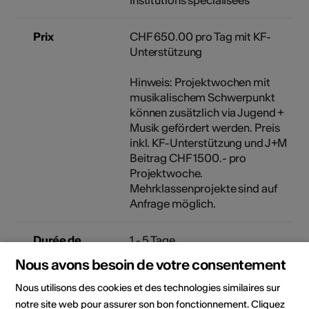
Prix
CHF 650.00 pro Tag mit KF-
Unterstützung
Hinweis: Projektwochen mit
musikalischem Schwerpunkt
können zusätzlich via Jugend +
Musik gefördert werden. Preis
inkl. KF-Unterstützung und J+M
Beitrag CHF 1500.- pro
Projektwoche.
Mehrklassenprojekte sind auf
Anfrage möglich.
Durée de
1 - 5 Tage
l'activité en
Nous avons besoin de votre consentement
périodes
d'enseignement
Nous utilisons des cookies et des technologies similaires sur
de 45 min
notre site web pour assurer son bon fonctionnement. Cliquez