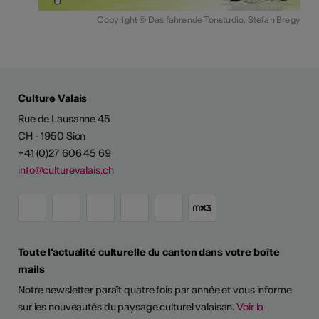
Copyright © Das fahrende Tonstudio, Stefan Bregy
Culture Valais
Rue de Lausanne 45
CH - 1950 Sion
+41 (0)27 606 45 69
info@culturevalais.ch
Toute l'actualité culturelle du canton dans votre boîte
ESSIONALISER
mails
Notre newsletter paraît quatre fois par année et vous informe
 continues
sur les nouveautés du paysage culturel valaisan.
Voir la