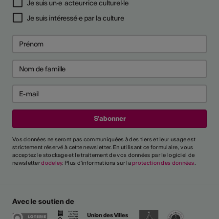
6
6
Je suis un·e acteur·rice culturel·le
 pour prévenir
 pour prévenir
Je suis intéressé·e par la culture
 psychosociaux
 psychosociaux
ntrer tout
rai-je reconnu
cteur culturel
el ?
Vos données ne seront pas communiquées à des tiers et leur usage est
strictement réservé à cette newsletter. En utilisant ce formulaire, vous
acceptez le stockage et le traitement de vos données par le logiciel de
newsletter
dodeley
. Plus d'informations sur la
protection des données
.
es critères généraux et
différents secteurs,
naître une personne comme
ssionnel". Un glossaire de
Avec le soutien de
lique également l'utilisation
ntes.
Union des Villes