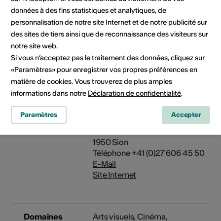
données à des fins statistiques et analytiques, de
personnalisation de notre site Internet et de notre publicité sur
Type de projet
Visite et activité pédagogique
des sites de tiers ainsi que de reconnaissance des visiteurs sur
notre site web.
Lieu de
Médiathèque Valais - Sion
Si vous n’acceptez pas le traitement des données, cliquez sur
l'activité
Rue de Lausanne 45, CP 632
«Paramètres» pour enregistrer vos propres préférences en
1951 Sion
matière de cookies. Vous trouverez de plus amples
informations dans notre
Déclaration de confidentialité
.
Prestataire
Médiathèque Valais - Sion
Paramètres
Accepter
Les Arsenaux
Rue de Lausanne 45
1950 Sion
Téléphone +41 (0)27 606 45 50
E-Mail
Site Internet
Domaines
Arts visuels
,
Cinéma
,