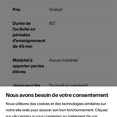
Prix
Gratuit
Durée de
60'
l'activité en
périodes
d'enseignement
de 45 min
Matériel à
Aucun matériel
apporter par les
élèves
Jours pour les
Du lundi au vendredi
écoles
Sur inscription
Nous avons besoin de votre consentement
Nous utilisons des cookies et des technologies similaires sur
notre site web pour assurer son bon fonctionnement. Cliquez
Plus d'informations
sur «Accepter» si vous consentez au traitement de vos