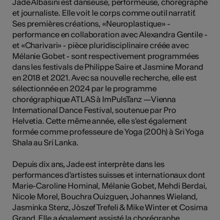
Jade Albasini est danseuse, performeuse, chorégraphe
et journaliste. Elle voit le corps comme outil narratif.
Ses premières créations, «Neuroplastique» -
performance en collaboration avec Alexandra Gentile -
Kunst
et «Charivari» - pièce pluridisciplinaire créée avec
Mélanie Gobet - sont respectivement programmées
dans les festivals de Philippe Saire et Jasmine Morand
en 2018 et 2021. Avec sa nouvelle recherche, elle est
sélectionnée en 2024 par le programme
chorégraphique ATLAS à ImPulsTanz —Vienna
International Dance Festival, soutenue par Pro
Helvetia. Cette même année, elle s'est également
formée comme professeure de Yoga (200h) à Sri Yoga
Shala au Sri Lanka.
Depuis dix ans, Jade est interprète dans les
performances d'artistes suisses et internationaux dont
Marie-Caroline Hominal, Mélanie Gobet, Mehdi Berdai,
Nicole Morel, Bouchra Ouizguen, Johannes Wieland,
Jasminka Stenz, Jòszef Trefeli & Mike Winter et Cosima
Grand. Elle a également assisté la chorégraphe