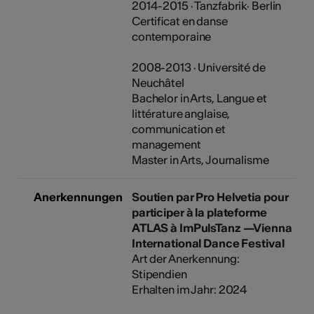
2014-2015 · Tanzfabrik· Berlin
Certificat en danse
contemporaine
2008-2013 · Université de
Neuchâtel
Bachelor in Arts, Langue et
littérature anglaise,
communication et
management
Master in Arts, Journalisme
Anerkennungen
Soutien par Pro Helvetia pour
participer à la plateforme
ATLAS à ImPulsTanz —Vienna
International Dance Festival
Art der Anerkennung:
Stipendien
Erhalten im Jahr: 2024