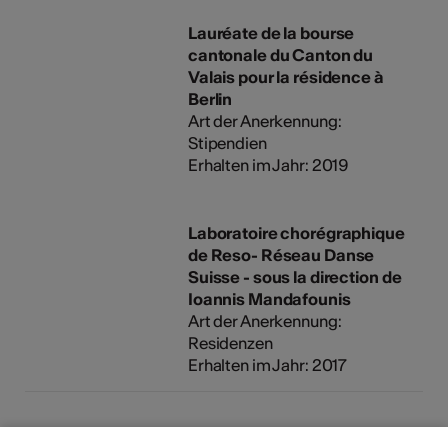
Lauréate de la bourse
cantonale du Canton du
Valais pour la résidence à
Berlin
Art der Anerkennung:
Stipendien
Erhalten im Jahr: 2019
Laboratoire chorégraphique
de Reso- Réseau Danse
Suisse - sous la direction de
Ioannis Mandafounis
Art der Anerkennung:
Residenzen
Erhalten im Jahr: 2017