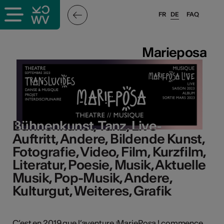
FR
DE
FAQ
ffende &
Marieposa
Marieposa
nnen
stalter
Bühnenkunst, Tanz, Live-
Bühnenkunst, Tanz, Live-
Auftritt, Andere, Bildende Kunst,
Auftritt, Andere, Bildende Kunst,
Fotografie, Video, Film, Kurzfilm,
Fotografie, Video, Film, Kurzfilm,
Literatur, Poesie, Musik, Aktuelle
Literatur, Poesie, Musik, Aktuelle
Musik, Pop-Musik, Andere,
Musik, Pop-Musik, Andere,
Kulturgut, Weiteres, Grafik
Kulturgut, Weiteres, Grafik
n
n
C’est en 2019 que l’aventure ¡MariePosa ! commence,