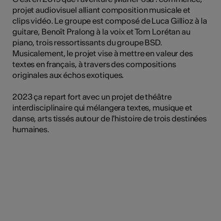
projet audiovisuel alliant composition musicale et
clips vidéo. Le groupe est composé de Luca Gillioz à la
guitare, Benoît Pralong à la voix et Tom Lorétan au
Kunst
piano, trois ressortissants du groupe BSD.
Musicalement, le projet vise à mettre en valeur des
textes en français, à travers des compositions
originales aux échos exotiques.
2023 ça repart fort avec un projet de théâtre
interdisciplinaire qui mélangera textes, musique et
danse, arts tissés autour de l'histoire de trois destinées
humaines.