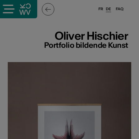
FR
DE
FAQ
ffende &
Oliver Hischier
Portfolio bildende Kunst
nnen
stalter
n
n