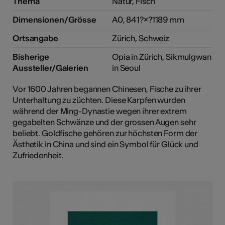
Thema
Natur, Fisch
Dimensionen/Grösse
A0, 841?×?1189 mm
Ortsangabe
Zürich, Schweiz
Bisherige
Opia in Zürich, Sikmulgwan
Aussteller/Galerien
in Seoul
Vor 1600 Jahren begannen Chinesen, Fische zu ihrer
Unterhaltung zu züchten. Diese Karpfen wurden
während der Ming-Dynastie wegen ihrer extrem
gegabelten Schwänze und der grossen Augen sehr
beliebt. Goldfische gehören zur höchsten Form der
Ästhetik in China und sind ein Symbol für Glück und
Zufriedenheit.