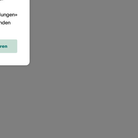
llungen»
inden
eren