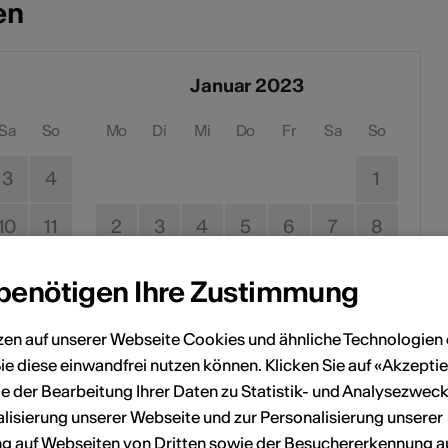
en
Januar 2023
Sa
So
Mo
Di
Mi
Do
Fr
Sa
So
3
4
1
10
11
2
3
4
5
6
7
8
17
18
9
10
11
12
13
14
15
 benötigen Ihre Zustimmung
24
25
16
17
18
19
20
21
22
zen auf unserer Webseite Cookies und ähnliche Technologien 
ie diese einwandfrei nutzen können. Klicken Sie auf «Akzeptie
31
23
24
25
26
27
28
29
e der Bearbeitung Ihrer Daten zu Statistik- und Analysezweck
lisierung unserer Webseite und zur Personalisierung unserer
30
31
 auf Webseiten von Dritten sowie der Besuchererkennung a