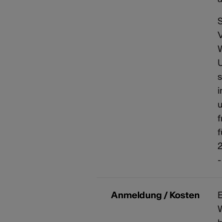
S
V
W
U
s
i
u
f
f
2
-
Anmeldung / Kosten
E
W