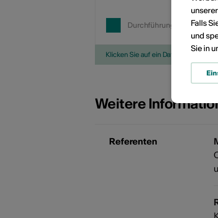
unsere
Falls S
Durchführungsdatum
und spe
Sie in 
Klicken Sie auf ein Datum, um die V
Ein
Weitere Informati
Referenten
C
u
K