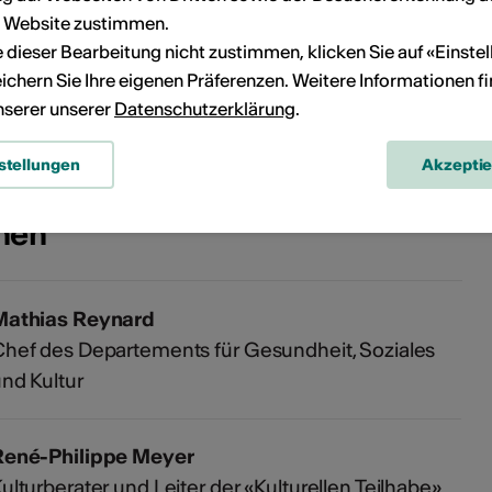
r Website zustimmen.
ie dieser Bearbeitung nicht zustimmen, klicken Sie auf «Einste
Kein Durchführungsdatum
ichern Sie Ihre eigenen Präferenzen. Weitere Informationen f
unserer unserer
Datenschutzerklärung
.
eranstaltung Ihrem persönlichen Kalender hinzuzufügen.
stellungen
Akzepti
onen
Mathias Reynard
hef des Departements für Gesundheit, Soziales
nd Kultur
René-Philippe Meyer
ulturberater und Leiter der «Kulturellen Teilhabe»