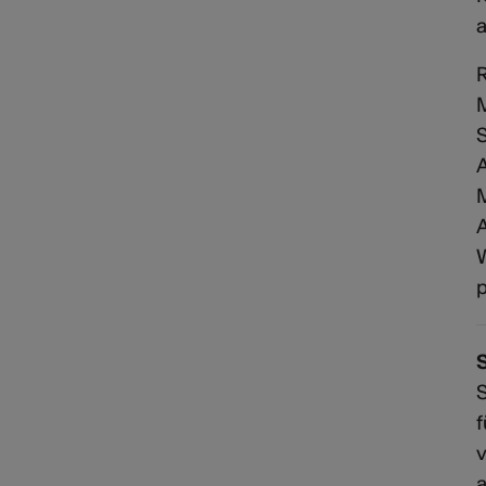
a
M
S
A
A
W
p
S
f
v
a