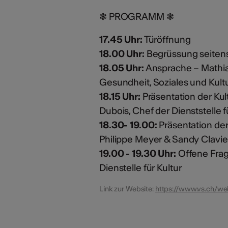
❃ PROGRAMM ❃
17.45 Uhr:
Türöffnung
18.00 Uhr:
Begrüssung seitens 
18.05 Uhr:
Ansprache – Mathia
Gesundheit, Soziales und Kult
18.15 Uhr:
Präsentation der Kult
Dubois, Chef der Dienststelle f
18.30- 19.00:
Präsentation de
Philippe Meyer & Sandy Clavien,
19.00 - 19.30 Uhr:
Offene Frag
Dienstelle für Kultur
Link zur Website:
https://www.vs.ch/we