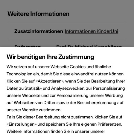
Weitere Informationen
Zusatzinformationen
Informationen KinderUni
Referenten
Prof. Dr. Michael Kurschilgen
Fakultät Wirtschaft
Wir benötigen Ihre Zustimmung
Wir setzen auf unserer Webseite Cookies und ähnliche
Anmeldung /
Teilnehmerzahl limitiert, pro
Technologien ein, damit Sie diese einwandfrei nutzen können.
Kosten
Kind können max. 3 Kurse pro
Klicken Sie auf «Akzeptieren», wenn Sie der Bearbeitung Ihrer
KinderUni-Semester besucht
Daten zu Statistik- und Analysezwecken, zur Personalisierung
werden.
unserer Webseite und zur Personalisierung unserer Werbung
Kosten
auf Webseiten von Dritten sowie der Besuchererkennung auf
Die Teilnahme ist kostenlos.
unserer Website zustimmen.
Falls Sie dieser Bearbeitung nicht zustimmen, klicken Sie auf
Veranstalter
Mediathek Wallis - Brig
«Einstellungen» und speichern Sie Ihre eigenen Präferenzen.
Schlossstrasse 30
Weitere Informationen finden Sie in unserer unserer