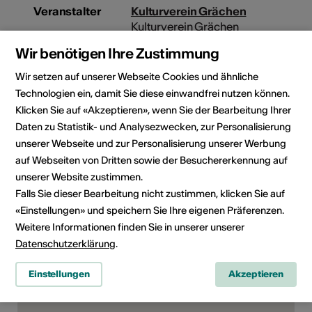
Veranstalter
Kulturverein Grächen
Kulturverein Grächen
c/o Joop Colijn
Wir benötigen Ihre Zustimmung
Grächen
3925 Grächen
Wir setzen auf unserer Webseite Cookies und ähnliche
Telefon +41794315882
Technologien ein, damit Sie diese einwandfrei nutzen können.
E-Mail
Klicken Sie auf «Akzeptieren», wenn Sie der Bearbeitung Ihrer
Webseite
Daten zu Statistik- und Analysezwecken, zur Personalisierung
unserer Webseite und zur Personalisierung unserer Werbung
Kulturbereiche
Art der Weiterbildung
auf Webseiten von Dritten sowie der Besuchererkennung auf
Kurs
unserer Website zustimmen.
Falls Sie dieser Bearbeitung nicht zustimmen, klicken Sie auf
Zielpublikum
«Einstellungen» und speichern Sie Ihre eigenen Präferenzen.
Interessierte
Weitere Informationen finden Sie in unserer unserer
Datenschutzerklärung
.
Einstellungen
Akzeptieren
Kursort