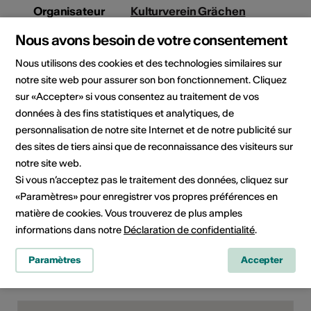
Organisateur
Kulturverein Grächen
Kulturverein Grächen
Nous avons besoin de votre consentement
c/o Joop Colijn
Grächen
Nous utilisons des cookies et des technologies similaires sur
3925 Grächen
notre site web pour assurer son bon fonctionnement. Cliquez
Téléphone +41794315882
sur «Accepter» si vous consentez au traitement de vos
E-Mail
données à des fins statistiques et analytiques, de
Site Internet
personnalisation de notre site Internet et de notre publicité sur
des sites de tiers ainsi que de reconnaissance des visiteurs sur
Rubriques
Type de formation
notre site web.
culturelles
Cours
Si vous n’acceptez pas le traitement des données, cliquez sur
«Paramètres» pour enregistrer vos propres préférences en
Public cible
matière de cookies. Vous trouverez de plus amples
toute personne intéressée
informations dans notre
Déclaration de confidentialité
.
Paramètres
Accepter
Lieu de la formation