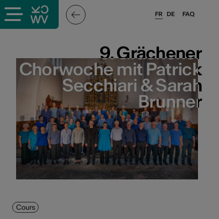
FR
DE
FAQ
9. Grächener
9. Grächener
Chorwoche mit Patrick
Chorwoche mit Patrick
Secchiari & Sarah
Secchiari & Sarah
Brunner
Brunner
Cours