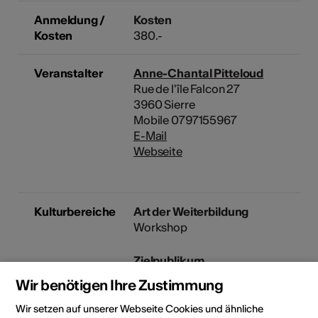
Anmeldung /
Kosten
Kosten
380.-
Veranstalter
Anne-Chantal Pitteloud
Rue de l'île Falcon 27
3960 Sierre
Mobile 0797155967
E-Mail
Webseite
Kulturbereiche
Art der Weiterbildung
Workshop
Zielpublikum
Kunst- und Kulturschaffende,
Wir benötigen Ihre Zustimmung
Mitarbeiter und Verantwortlich
Kulturinstitutionen,
Wir setzen auf unserer Webseite Cookies und ähnliche