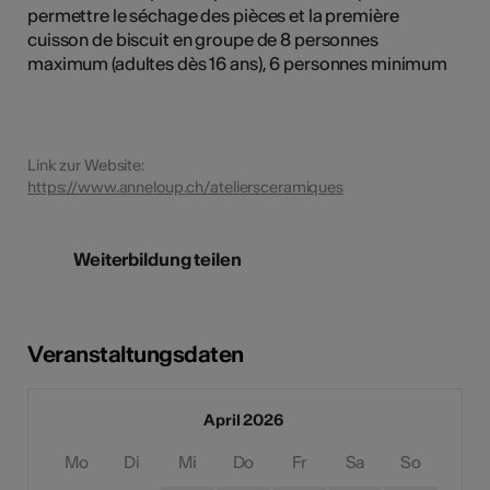
permettre le séchage des pièces et la première
cuisson de biscuit en groupe de 8 personnes
maximum (adultes dès 16 ans), 6 personnes minimum
Link zur Website:
https://www.anneloup.ch/ateliersceramiques
Weiterbildung teilen
Veranstaltungsdaten
April 2026
Mo
Di
Mi
Do
Fr
Sa
So