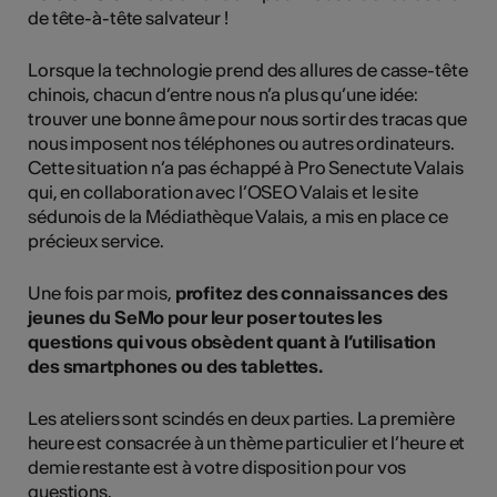
de tête-à-tête salvateur !
Lorsque la technologie prend des allures de casse-tête
chinois, chacun d’entre nous n’a plus qu’une idée:
trouver une bonne âme pour nous sortir des tracas que
nous imposent nos téléphones ou autres ordinateurs.
Cette situation n’a pas échappé à Pro Senectute Valais
qui, en collaboration avec l’OSEO Valais et le site
sédunois de la Médiathèque Valais, a mis en place ce
précieux service.
Une fois par mois,
profitez des connaissances des
jeunes du SeMo pour leur poser toutes les
questions qui vous obsèdent quant à l’utilisation
des smartphones ou des tablettes.
Les ateliers sont scindés en deux parties. La première
heure est consacrée à un thème particulier et l’heure et
demie restante est à votre disposition pour vos
questions.