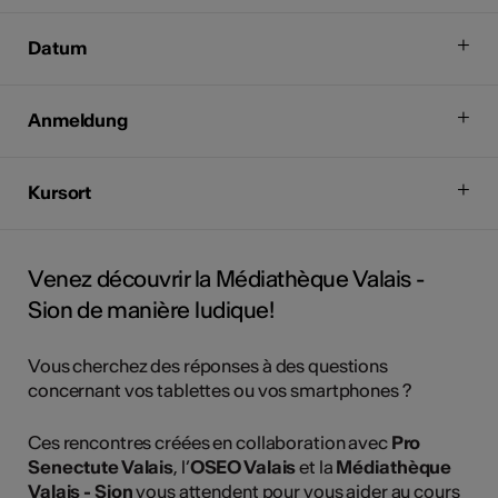
Datum
Anmeldung
Kursort
Venez découvrir la Médiathèque Valais -
Sion de manière ludique!
Vous cherchez des réponses à des questions
concernant vos tablettes ou vos smartphones ?
Ces rencontres créées en collaboration avec
Pro
Senectute Valais
, l’
OSEO Valais
et la
Médiathèque
Valais - Sion
vous attendent pour vous aider au cours