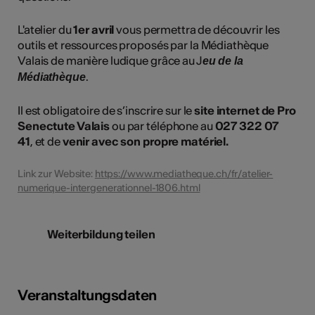
L'atelier du
1er avril
vous permettra de découvrir les
outils et ressources proposés par la Médiathèque
Valais de manière ludique grâce au J
eu de la
.
Médiathèque
Il est obligatoire de s’inscrire sur le
site internet de Pro
Senectute Valais
ou par téléphone au
027 322 07
41
, et de
venir avec son propre matériel.
Link zur Website:
https://www.mediatheque.ch/fr/atelier-
numerique-intergenerationnel-1806.html
Weiterbildung teilen
Veranstaltungsdaten