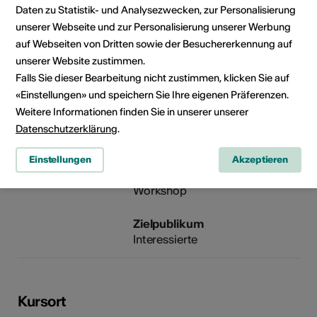
Daten zu Statistik- und Analysezwecken, zur Personalisierung
unserer Webseite und zur Personalisierung unserer Werbung
Veranstalter
Médiathèque Valais - Sion
auf Webseiten von Dritten sowie der Besuchererkennung auf
Rue de Lausanne 45
unserer Website zustimmen.
1950 Sion
Falls Sie dieser Bearbeitung nicht zustimmen, klicken Sie auf
Telefon +41 (0)27 606 45 50
«Einstellungen» und speichern Sie Ihre eigenen Präferenzen.
E-Mail
Weitere Informationen finden Sie in unserer unserer
Webseite
Datenschutzerklärung
.
Einstellungen
Akzeptieren
Kulturbereiche
Art der Weiterbildung
Workshop
Zielpublikum
Interessierte
Kursort