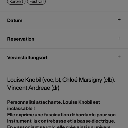
Konzert
Festival
Datum
Reservation
Veranstaltungsort
Louise Knobil (voc, b), Chloé Marsigny (clb),
Vincent Andreae (dr)
Personnalité attachante, Louise Knobil est
inclassable !
Elle exprime une fascination débordante pour son
instrument, la contrebasse et la basse électrique.
En y associant sa voix, elle crée ainsi un univers