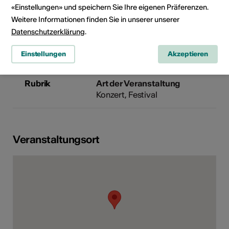
«Einstellungen» und speichern Sie Ihre eigenen Präferenzen.
Etoiles
Weitere Informationen finden Sie in unserer unserer
Rue du Biais 14
Datenschutzerklärung
.
1957 Ardon
E-Mail
Einstellungen
Akzeptieren
Webseite
Rubrik
Art der Veranstaltung
Konzert
Festival
Veranstaltungsort