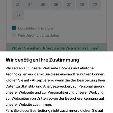
23
24
25
26
27
28
29
30
Durchführungsdatum
Kein Durchführungsdatum
Klicken Sie auf ein Datum, um die Veranstaltung Ihrem
persönlichen Kalender hinzuzufügen.
Wir benötigen Ihre Zustimmung
Wir setzen auf unserer Webseite Cookies und ähnliche
Eventinformationen
Technologien ein, damit Sie diese einwandfrei nutzen können.
Klicken Sie auf «Akzeptieren», wenn Sie der Bearbeitung Ihrer
Daten zu Statistik- und Analysezwecken, zur Personalisierung
Lokalität
Grand Hôtel du Cervin
unserer Webseite und zur Personalisierung unserer Werbung
Route du Cervin 29
auf Webseiten von Dritten sowie der Besuchererkennung auf
3961 St-Luc
unserer Website zustimmen.
Falls Sie dieser Bearbeitung nicht zustimmen, klicken Sie auf
Veranstalter
Association Jazz sous les