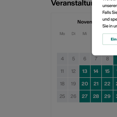
Veranstaltungsdat
unsere
Falls S
und spe
November 2024
Sie in 
Mo
Di
Mi
Do
Fr
Ein
1
4
5
6
7
8
11
12
13
14
15
18
19
20
21
22
25
26
27
28
29