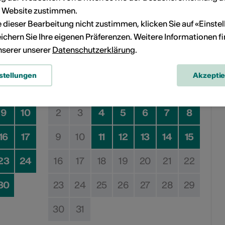
en
r Website zustimmen.
ie dieser Bearbeitung nicht zustimmen, klicken Sie auf «Einste
ichern Sie Ihre eigenen Präferenzen. Weitere Informationen f
Dezember 2024
unserer unserer
Datenschutzerklärung
.
Sa
So
Mo
Di
Mi
Do
Fr
Sa
So
stellungen
Akzepti
2
3
1
9
10
2
3
4
5
6
7
8
16
17
9
10
11
12
13
14
15
23
24
16
17
18
19
20
21
22
30
23
24
25
26
27
28
29
30
31