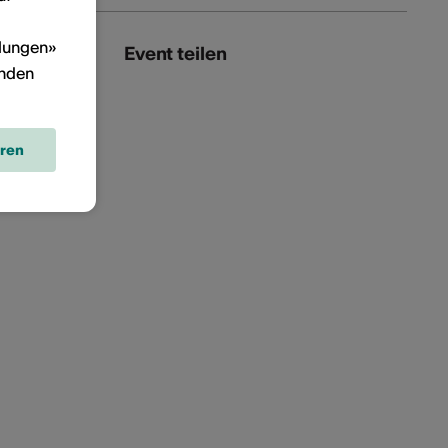
llungen»
Event teilen
inden
eren