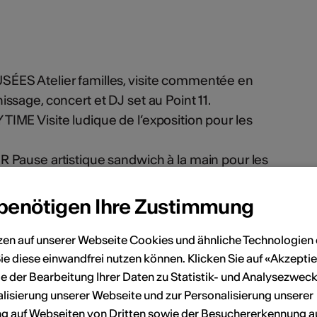
ÉES Atelier familles, visite commentée en
issage, concert et DJ set au Point 11.
IME Visite ludique de l’exposition pour les
 Pause artistique sandwich à la main pour les
STES T’INVITENT Visite commentée avec Rachel
 benötigen Ihre Zustimmung
vie d’un vin chaud de fin d’année.
zen auf unserer Webseite Cookies und ähnliche Technologien 
ie diese einwandfrei nutzen können. Klicken Sie auf «Akzeptie
h/evenements/la-cremaillere-2
/
e der Bearbeitung Ihrer Daten zu Statistik- und Analysezweck
lisierung unserer Webseite und zur Personalisierung unserer
 auf Webseiten von Dritten sowie der Besuchererkennung a