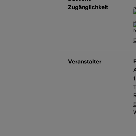
Zugänglichkeit
D
Veranstalter
A
T
R
E