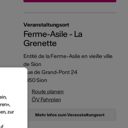
Veranstaltungsort
Ferme-Asile - La
Grenette
Entité de la Ferme-Asile en vieille ville
de Sion
Rue de Grand-Pont 24
1950 Sion
Route planen
ein,
ÖV Fahrplan
ren»,
en, zur
Mehr Infos zum Veranstaltungsort
uf