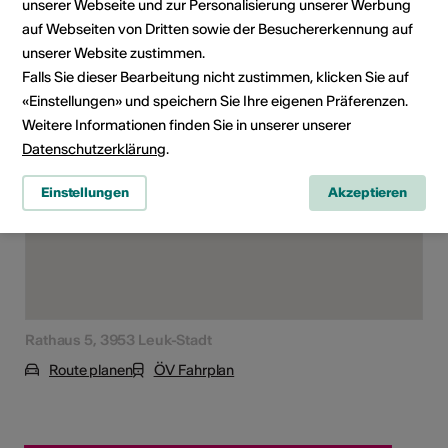
unserer Webseite und zur Personalisierung unserer Werbung
auf Webseiten von Dritten sowie der Besuchererkennung auf
unserer Website zustimmen.
Veranstaltungsort
Falls Sie dieser Bearbeitung nicht zustimmen, klicken Sie auf
«Einstellungen» und speichern Sie Ihre eigenen Präferenzen.
Weitere Informationen finden Sie in unserer unserer
Datenschutzerklärung
.
Einstellungen
Akzeptieren
Rathaus 5, 3953 Leuk-Stadt
Route planen
ÖV Fahrplan