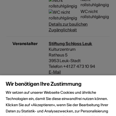
rollstuhlgängig
WC nicht
rollstuhlgängig
Details zur baulichen
Zugänglichkeit
Veranstalter
Stiftung Schloss Leuk
Kulturzentrum
Rathaus 5
3953 Leuk-Stadt
Telefon +41 27 473 10 94
E-Mail
Webseite
Wir benötigen Ihre Zustimmung
Rubrik
Art der Veranstaltung
Wir setzen auf unserer Webseite Cookies und ähnliche
Ausstellung
Weiteres
Technologien ein, damit Sie diese einwandfrei nutzen können.
Klicken Sie auf «Akzeptieren», wenn Sie der Bearbeitung Ihrer
Altersfreigabe
Daten zu Statistik- und Analysezwecken, zur Personalisierung
Ab 12 Jahren