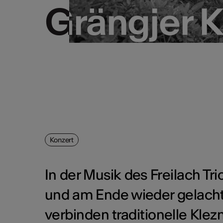
Grängjer K
Grängjer K
Konzert
In der Musik des Freilach Tri
und am Ende wieder gelacht.
verbinden traditionelle Kl