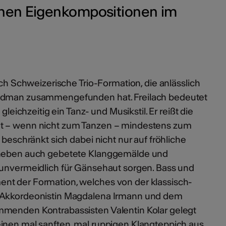
nen Eigenkompositionen im
sch Schweizerische Trio-Formation, die anlässlich
eidman zusammengefunden hat. Freilach bedeutet
gleichzeitig ein Tanz- und Musikstil. Er reißt die
gt – wenn nicht zum Tanzen – mindestens zum
 beschränkt sich dabei nicht nur auf fröhliche
aneben auch gebetete Klanggemälde und
 unvermeidlich für Gänsehaut sorgen. Bass und
nt der Formation, welches von der klassisch-
n Akkordeonistin Magdalena Irmann und dem
mmenden Kontrabassisten Valentin Kolar gelegt
inen mal sanften, mal ruppigen Klangteppich aus,