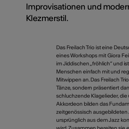
Improvisationen und moder
Klezmerstil.
Das Freilach Trio ist eine Deut
eines Workshops mit Giora F
im Jiddischen „fröhlich“ und ist 
Menschen einfach mit und re
Mitwippen an. Das Freilach Trio
Tänze, sondern präsentiert d
schluchzende Klagelieder, die
Akkordeon bilden das Fundame
zeitgenössisch ausgebildete
ursprünglich aus dem Jazz ko
wird. Zusammen bereiten sie e