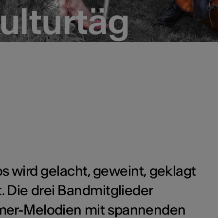
ulturtäg
ulturtäg
os wird gelacht, geweint, geklagt
 Die drei Bandmitglieder
ezmer-Melodien mit spannenden