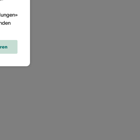
llungen»
inden
eren