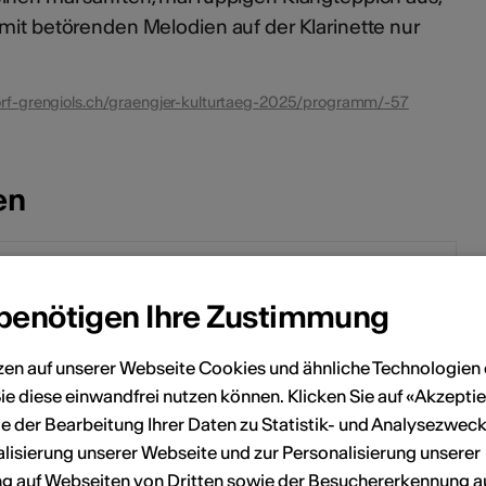
mit betörenden Melodien auf der Klarinette nur
orf-grengiols.ch/graengjer-kulturtaeg-2025/programm/-57
en
Juni 2025
 benötigen Ihre Zustimmung
Sa
So
Mo
Di
Mi
Do
Fr
Sa
So
zen auf unserer Webseite Cookies und ähnliche Technologien 
3
4
1
ie diese einwandfrei nutzen können. Klicken Sie auf «Akzeptie
e der Bearbeitung Ihrer Daten zu Statistik- und Analysezweck
10
11
2
3
4
5
6
7
8
lisierung unserer Webseite und zur Personalisierung unserer
 auf Webseiten von Dritten sowie der Besuchererkennung a
17
18
9
10
11
12
13
14
15