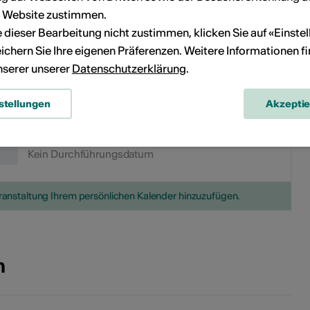
r Website zustimmen.
24
25
16
17
18
19
20
21
22
ie dieser Bearbeitung nicht zustimmen, klicken Sie auf «Einste
ichern Sie Ihre eigenen Präferenzen. Weitere Informationen f
31
23
24
25
26
27
28
29
unserer unserer
Datenschutzerklärung
.
30
stellungen
Akzepti
Kein Durchführungsdatum
eranstaltung Ihrem persönlichen Kalender hinzuzufügen.
n