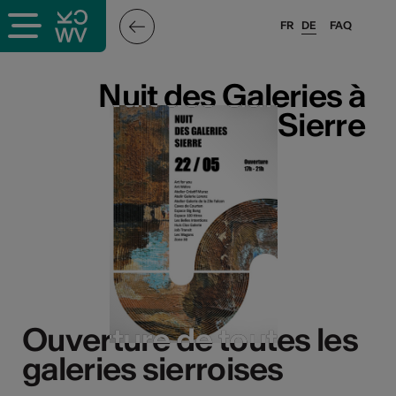
FR
DE
FAQ
Nuit des Galeries à
Nuit des Galeries à
Sierre
Sierre
Ouverture de toutes les
Ouverture de toutes les
galeries sierroises
galeries sierroises