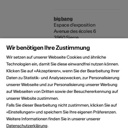
big bang
Espace d'exposition
Avenue des écoles 6
3960 Sierre
E-Mail
Wir benötigen Ihre Zustimmung
Webseite
Wir setzen auf unserer Webseite Cookies und ähnliche
Technologien ein, damit Sie diese einwandfrei nutzen können.
Klicken Sie auf «Akzeptieren», wenn Sie der Bearbeitung Ihrer
Galerie Les Belles Intentions
Daten zu Statistik- und Analysezwecken, zur Personalisierung
Route de Sion 10
unserer Webseite und zur Personalisierung unserer Werbung
3960 Sierre
auf Webseiten von Dritten sowie der Besuchererkennung auf
Telefon +41793329787
unserer Website zustimmen.
E-Mail
Falls Sie dieser Bearbeitung nicht zustimmen, klicken Sie auf
«Einstellungen» und speichern Sie Ihre eigenen Präferenzen.
Weitere Informationen finden Sie in unserer unserer
Datenschutzerklärung
.