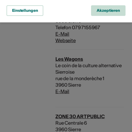
la Z île atelier galerie
Association
Einstellungen
Akzeptieren
Rue de l'île Falcon 27
3960 Sierre
Telefon 079 7155967
E-Mail
Webseite
Les Wagons
Le coin de la culture alternative
Sierroise
rue de la monderèche 1
3960 Sierre
E-Mail
ZONE 30 ART PUBLIC
Rue Centrale 6
3960 Sierre