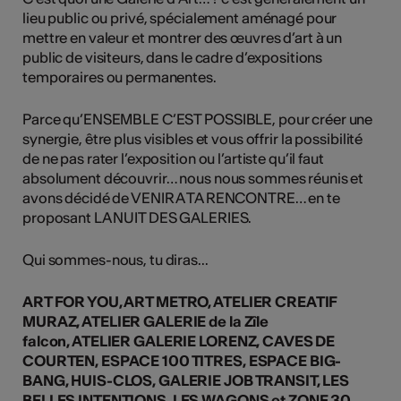
lieu public ou privé, spécialement aménagé pour
mettre en valeur et montrer des œuvres d’art à un
public de visiteurs, dans le cadre d’expositions
temporaires ou permanentes.
Parce qu’ENSEMBLE C’EST POSSIBLE, pour créer une
synergie, être plus visibles et vous offrir la possibilité
de ne pas rater l’exposition ou l’artiste qu’il faut
absolument découvrir… nous nous sommes réunis et
avons décidé de VENIR A TA RENCONTRE… en te
proposant LA NUIT DES GALERIES.
Qui sommes-nous, tu diras...
ART FOR YOU,
ART METRO,
ATELIER CREATIF
MURAZ,
ATELIER GALERIE de la Zîle
falcon,
ATELIER GALERIE LORENZ,
CAVES DE
COURTEN,
ESPACE 100 TITRES,
ESPACE BIG-
BANG,
HUIS-CLOS, GALERIE
JOB TRANSIT,
LES
BELLES INTENTIONS,
LES WAGONS et
ZONE 30