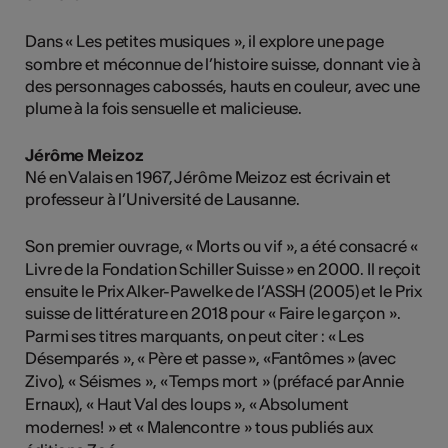
Dans « Les petites musiques
», il explore une page
sombre et méconnue de l’histoire suisse, donnant vie à
des personnages cabossés, hauts en couleur, avec une
plume à la fois sensuelle et malicieuse.
Jérôme Meizoz
Né en Valais en 1967, Jérôme Meizoz est écrivain et
professeur à l’Université de Lausanne.
Son premier ouvrage, « Morts ou vif
», a été consacré «
Livre de la Fondation Schiller Suisse » en 2000. Il reçoit
ensuite le Prix Alker-Pawelke de l’ASSH (2005) et le Prix
suisse de littérature en 2018 pour « Faire le garçon
».
Parmi ses titres marquants, on peut citer : « Les
Désemparés
», « Père et passe », «Fantômes » (avec
Zivo), « Séismes
», « Temps mort
» (préfacé par Annie
Ernaux), « Haut Val des loups
», « Absolument
modernes!
» et « Malencontre
»
tous publiés aux