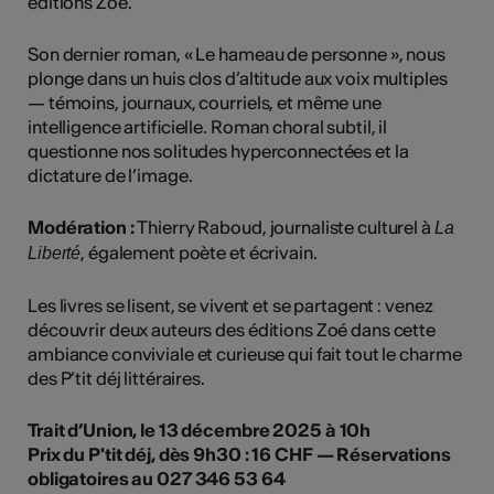
éditions Zoé.
Son dernier roman, « Le hameau de personne », nous
plonge dans un huis clos d’altitude aux voix multiples
— témoins, journaux, courriels, et même une
intelligence artificielle. Roman choral subtil, il
questionne nos solitudes hyperconnectées et la
dictature de l’image.
Modération :
Thierry Raboud, journaliste culturel à
La
, également poète et écrivain.
Liberté
Les livres se lisent, se vivent et se partagent : venez
découvrir deux auteurs des éditions Zoé dans cette
ambiance conviviale et curieuse qui fait tout le charme
des P’tit déj littéraires.
Trait d’Union, le 13 décembre 2025 à 10h
Prix du P'tit déj, dès 9h30 : 16 CHF — Réservations
obligatoires au 027 346 53 64