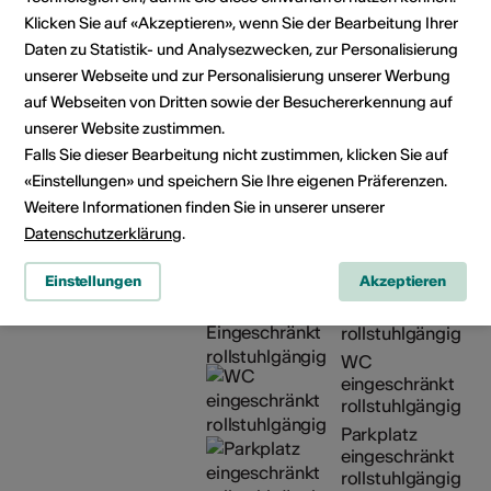
Öffnungszeiten
Lundi et vendredi : 08h30-
Klicken Sie auf «Akzeptieren», wenn Sie der Bearbeitung Ihrer
der
18h00
Daten zu Statistik- und Analysezwecken, zur Personalisierung
Infrastruktur
Mardi, mercredi et jeudi :
unserer Webseite und zur Personalisierung unserer Werbung
08h30-19h00
auf Webseiten von Dritten sowie der Besuchererkennung auf
Samedi : 08h30-17h00
unserer Website zustimmen.
Fermetures annuelles :
Falls Sie dieser Bearbeitung nicht zustimmen, klicken Sie auf
http://www.mediatheque.ch/valais
«Einstellungen» und speichern Sie Ihre eigenen Präferenzen.
49.html
Weitere Informationen finden Sie in unserer unserer
Datenschutzerklärung
.
Angebot in
Bauliche
Gebärdensprac
Einstellungen
Akzeptieren
Zugänglichkeit
Eingeschränkt
rollstuhlgängig
WC
eingeschränkt
rollstuhlgängig
Parkplatz
eingeschränkt
rollstuhlgängig