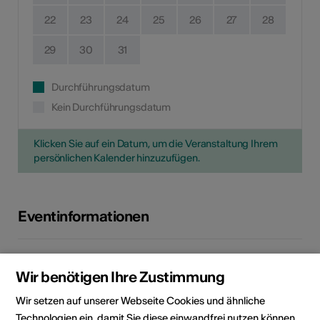
22
23
24
25
26
27
28
29
30
31
Durchführungsdatum
Kein Durchführungsdatum
Klicken Sie auf ein Datum, um die Veranstaltung Ihrem
persönlichen Kalender hinzuzufügen.
Eventinformationen
Lokalität
Médiathèque Valais - Sion
Rue de Lausanne 45
Wir benötigen Ihre Zustimmung
1950 Sion
Wir setzen auf unserer Webseite Cookies und ähnliche
Technologien ein, damit Sie diese einwandfrei nutzen können.