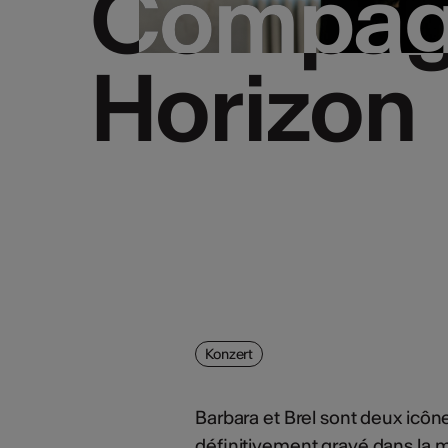
Compag
Compag
Horizon
Horizon
Konzert
Barbara et Brel sont deux icôn
définitivement gravé dans la 