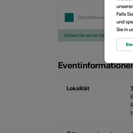
unsere
Falls S
Durchführungsdatum
und spe
Sie in 
Klicken Sie auf ein Datum, um die V
Ein
Eventinformatione
Lokalität
E
R