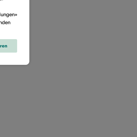
llungen»
inden
eren