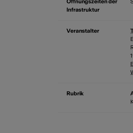
Öffnungszeiten der
S
Infrastruktur
Veranstalter
E
R
E
Rubrik
A