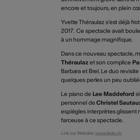
encore et toujours, en plein cœ
Yvette Théraulaz s’est déjà fr
2017
Ce spectacle avait boul
.
à un hommage magnifique.
Dans ce nouveau spectacle, m
Théraulaz
et son complice
Pa
Barbara et Brel. Le duo revisite
quelques perles un peu oubli
Le piano de
Lee Maddeford
si
personnel de
Christel Sautau
espiègles interprètes glissent
farceuse à ce spectacle.
Link zur Website:
www.lede.ch