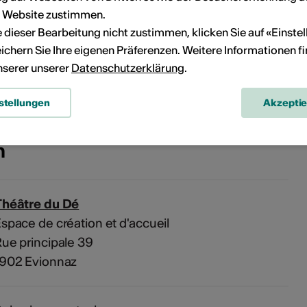
r Website zustimmen.
ie dieser Bearbeitung nicht zustimmen, klicken Sie auf «Einste
Kein Durchführungsdatum
ichern Sie Ihre eigenen Präferenzen. Weitere Informationen f
unserer unserer
Datenschutzerklärung
.
eranstaltung Ihrem persönlichen Kalender hinzuzufügen.
stellungen
Akzepti
n
Théâtre du Dé
space de création et d'accueil
ue principale 39
1902 Evionnaz