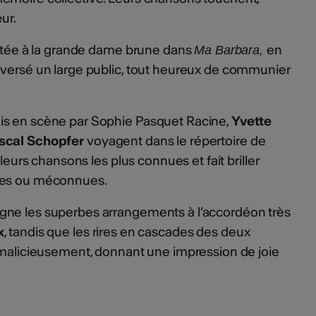
ur.
ottée à la grande dame brune dans
en
Ma Barbara,
eversé un large public, tout heureux de communier
is en scène par Sophie Pasquet Racine,
Yvette
scal Schopfer
voyagent dans le répertoire de
 leurs chansons les plus connues et fait briller
ées ou méconnues.
gne les superbes arrangements à l’accordéon très
x
, tandis que les rires en cascades des deux
 malicieusement, donnant une impression de joie