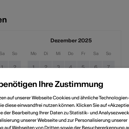
en
Dezember 2025
Sa
So
Mo
Di
Mi
Do
Fr
Sa
So
1
2
1
2
3
4
5
6
7
8
9
8
9
10
11
12
13
14
 benötigen Ihre Zustimmung
15
16
15
16
17
18
19
20
21
zen auf unserer Webseite Cookies und ähnliche Technologien 
ie diese einwandfrei nutzen können. Klicken Sie auf «Akzeptie
22
23
22
23
24
25
26
27
28
e der Bearbeitung Ihrer Daten zu Statistik- und Analysezweck
lisierung unserer Webseite und zur Personalisierung unserer
29
30
29
30
31
 auf Webseiten von Dritten sowie der Besuchererkennung a