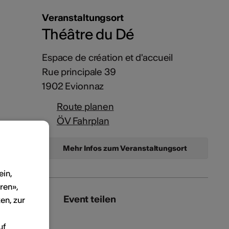
Veranstaltungsort
Théâtre du Dé
Espace de création et d'accueil
Rue principale 39
1902 Evionnaz
Route planen
ÖV Fahrplan
Mehr Infos zum Veranstaltungsort
ein,
ren»,
Event teilen
en, zur
uf